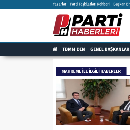
Yazarlar
Parti Teşkilatları Rehberi
Başkan Biy
TBMM'DEN
GENEL BAŞKANLAR
TEŞKİLAT
TEŞKİLAT ÜYELERİ
RÖPO
MAHKEME ILE ILGILI HABERLER