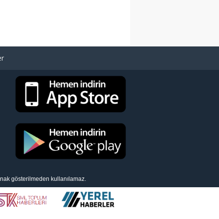
er
aynak gösterilmeden kullanılamaz.