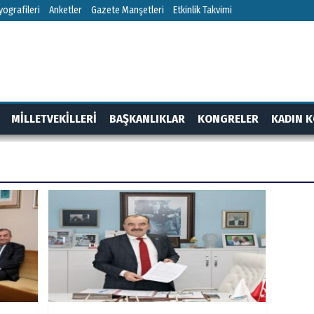
ografileri
Anketler
Gazete Manşetleri
Etkinlik Takvimi
MİLLETVEKİLLERİ
BAŞKANLIKLAR
KONGRELER
KADIN K
RTAJ
GÜNDEM