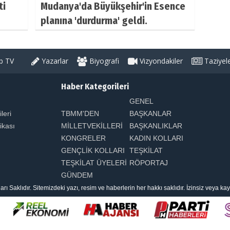
ti
Mudanya'da Büyükşehir'in Esence
planına 'durdurma' geldi.
 TV
Yazarlar
Biyografi
Vizyondakiler
Taziyel
Haber Kategorileri
GENEL
ileri
TBMM'DEN
BAŞKANLAR
tikası
MİLLETVEKİLLERİ
BAŞKANLIKLAR
KONGRELER
KADIN KOLLARI
GENÇLİK KOLLARI
TEŞKİLAT
TEŞKİLAT ÜYELERİ
RÖPORTAJ
GÜNDEM
aklıdır. Sitemizdeki yazı, resim ve haberlerin her hakkı saklıdır. İzinsiz veya k