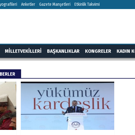
ografileri
Anketler
Gazete Manşetleri
Etkinlik Takvimi
MİLLETVEKİLLERİ
BAŞKANLIKLAR
KONGRELER
KADIN K
RTAJ
GÜNDEM
ABERLER