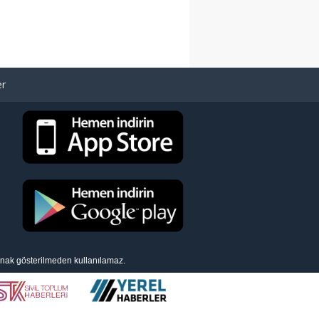
er
aynak gösterilmeden kullanılamaz.