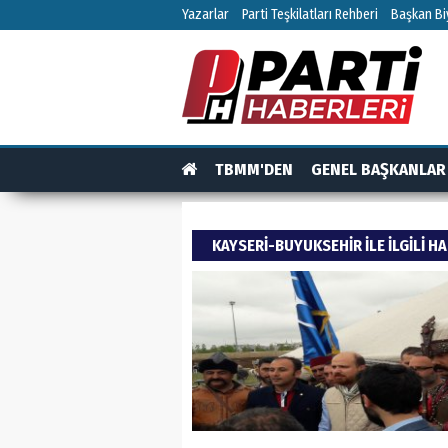
Yazarlar
Parti Teşkilatları Rehberi
Başkan Biy
TBMM'DEN
GENEL BAŞKANLAR
TEŞKİLAT
TEŞKİLAT ÜYELERİ
RÖPO
KAYSERI-BUYUKSEHIR ILE ILGILI H