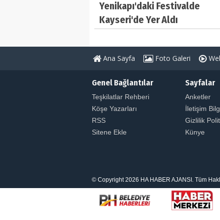
Yenikapı'daki Festivalde
Kayseri'de Yer Aldı
Ana Sayfa
Foto Galeri
Web
Genel Bağlantılar
Sayfalar
Teşkilatlar Rehberi
Anketler
Köşe Yazarları
İletişim Bilg
RSS
Gizlilik Poli
Sitene Ekle
Künye
© Copyright 2026 HA HABER AJANSI. Tüm Hakları S