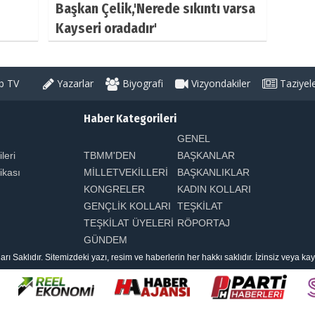
Başkan Çelik,'Nerede sıkıntı varsa
Kayseri oradadır'
 TV
Yazarlar
Biyografi
Vizyondakiler
Taziyel
Haber Kategorileri
GENEL
ileri
TBMM'DEN
BAŞKANLAR
tikası
MİLLETVEKİLLERİ
BAŞKANLIKLAR
KONGRELER
KADIN KOLLARI
GENÇLİK KOLLARI
TEŞKİLAT
TEŞKİLAT ÜYELERİ
RÖPORTAJ
GÜNDEM
aklıdır. Sitemizdeki yazı, resim ve haberlerin her hakkı saklıdır. İzinsiz veya k