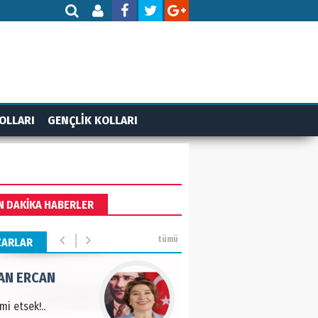
DET BULUZ
ZI - Sağlık turizminde
li başarı…
 BEKTAN
OLLARI
GENÇLİK KOLLARI
ye tarımla para
ır..
an SOYSAL
N DAKİKA HABERLER
oje ile neyi
fliyoruz?
tümü
ZARLAR
AN ERCAN
mi etsek!..