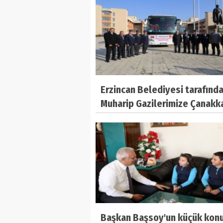
Erzincan Belediyesi tarafınd
Muharip Gazilerimize Çanakk
gezisi düzenlendi.
Başkan Başsoy'un küçük konu