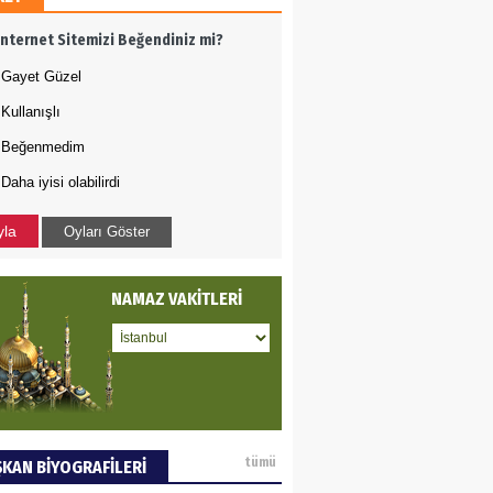
DET BULUZ
İnternet Sitemizi Beğendiniz mi?
ZI - Sağlık turizminde
li başarı…
Gayet Güzel
Kullanışlı
 BEKTAN
Beğenmedim
Daha iyisi olabilirdi
ye tarımla para
ır..
yla
Oyları Göster
an SOYSAL
NAMAZ VAKİTLERİ
oje ile neyi
fliyoruz?
AN ERCAN
tümü
KAN BİYOGRAFİLERİ
mi etsek!..