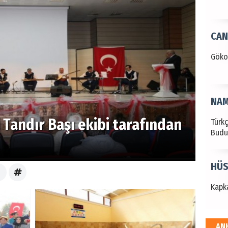
CAN
Göko
NAM
 Tandır Başı ekibi tarafından
Türk
Budu
HÜS
Kapka
AN