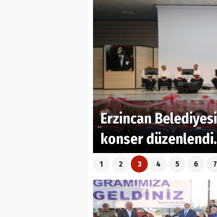
Erzincan Belediyesi
konser düzenlendi.
1
2
3
4
5
6
7