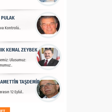
 PULAK
va Kontrolü..
IK KEMAL ZEYBEK
çemiz: Ulusumuz:
numuz..
AMETTİN TAŞDEMİR
rasın 12 Eylül..
KET