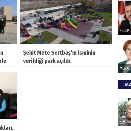
CAN
Göko
an
Şehit Mete Sertbaş’ın isminin
ale
verildiği park açıldı.
TAZ
kları.