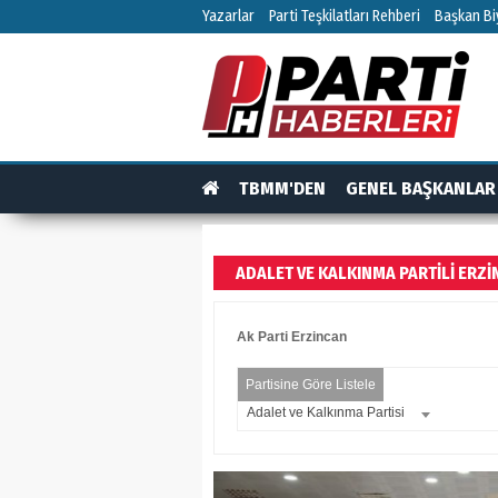
Yazarlar
Parti Teşkilatları Rehberi
Başkan Biy
TBMM'DEN
GENEL BAŞKANLAR
TEŞKİLAT
TEŞKİLAT ÜYELERİ
RÖPO
ADALET VE KALKINMA PARTILI ERZI
Ak Parti Erzincan
Partisine Göre Listele
Adalet ve Kalkınma Partisi