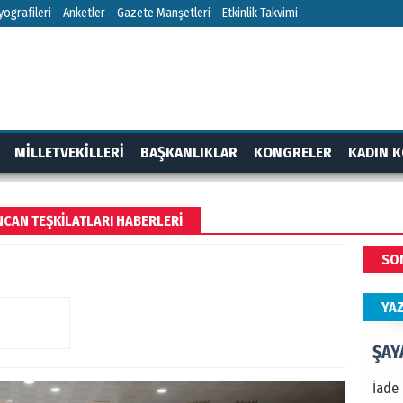
NEC
ografileri
Anketler
Gazete Manşetleri
Etkinlik Takvimi
BAŞYA
önem
ALİ
MİLLETVEKİLLERİ
BAŞKANLIKLAR
KONGRELER
KADIN K
Türki
kazan
RTAJ
GÜNDEM
NCAN TEŞKILATLARI HABERLERI
Hak
SO
Bu pr
hede
YA
ŞAY
İade 