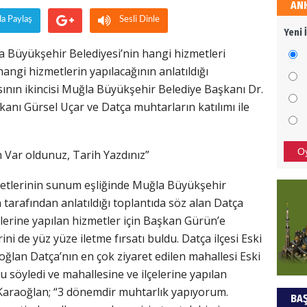
AN
HÜS
da Paylaş
Sesli Dinle
Yeni 
Kapka
a Büyükşehir Belediyesi’nin hangi hizmetleri
hangi hizmetlerin yapılacağının anlatıldığı
ının ikincisi Muğla Büyükşehir Belediye Başkanı Dr.
NEC
nı Gürsel Uçar ve Datça muhtarların katılımı ile
BAŞYA
önem
O
 Var oldunuz, Tarih Yazdınız”
etlerinin sunum eşliğinde Muğla Büyükşehir
ALİ
arafından anlatıldığı toplantıda söz alan Datça
Türki
çelerine yapılan hizmetler için Başkan Gürün’e
kazan
ni de yüz yüze iletme fırsatı buldu. Datça ilçesi Eski
lan Datça’nın en çok ziyaret edilen mahallesi Eski
söyledi ve mahallesine ve ilçelerine yapılan
Hak
e Karaoğlan; “3 dönemdir muhtarlık yapıyorum.
BAŞ
Bu pr