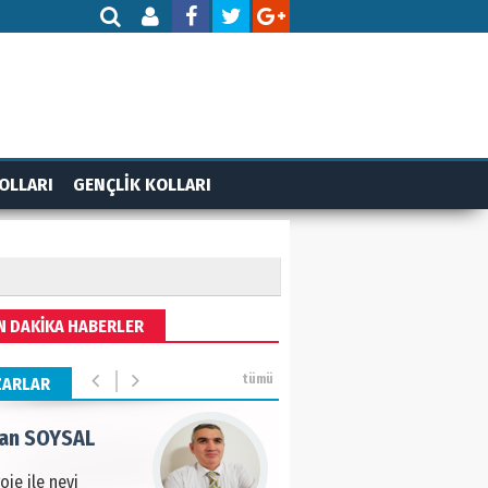
AMETTİN TAŞDEMİR
rasın 12 Eylül..
DET BULUZ
OLLARI
GENÇLİK KOLLARI
ZI - Sağlık turizminde
li başarı…
 BEKTAN
N DAKİKA HABERLER
ye tarımla para
ır..
tümü
ZARLAR
an SOYSAL
oje ile neyi