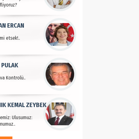
fliyoruz?
AN ERCAN
mi etsek!..
 PULAK
va Kontrolü..
IK KEMAL ZEYBEK
çemiz: Ulusumuz:
numuz..