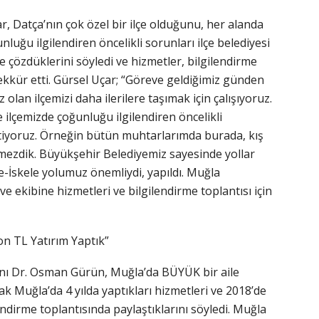
, Datça’nın çok özel bir ilçe olduğunu, her alanda
nluğu ilgilendiren öncelikli sorunları ilçe belediyesi
te çözdüklerini söyledi ve hizmetler, bilgilendirme
ekkür etti. Gürsel Uçar; “Göreve geldiğimiz günden
olan ilçemizi daha ilerilere taşımak için çalışıyoruz.
e ilçemizde çoğunluğu ilgilendiren öncelikli
retiyoruz. Örneğin bütün muhtarlarımda burada, kış
mezdik. Büyükşehir Belediyemiz sayesinde yollar
e-İskele yolumuz önemliydi, yapıldı. Muğla
 ekibine hizmetleri ve bilgilendirme toplantısı için
n TL Yatırım Yaptık”
ı Dr. Osman Gürün, Muğla’da BÜYÜK bir aile
ak Muğla’da 4 yılda yaptıkları hizmetleri ve 2018’de
ilendirme toplantısında paylaştıklarını söyledi. Muğla