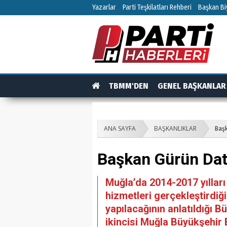
Yazarlar
Parti Teşkilatları Rehberi
Başkan Biy
TBMM'DEN
GENEL BAŞKANLAR
TEŞKİLAT
TEŞKİLAT ÜYELERİ
RÖPO
ANA SAYFA
BAŞKANLIKLAR
Başk
Başkan Gürün Datç
Muğla’da 2014-2017 yılları
hizmetleri gerçekleştirdiği
yapılacağının anlatıldığı B
ikincisi Muğla Büyükşehir