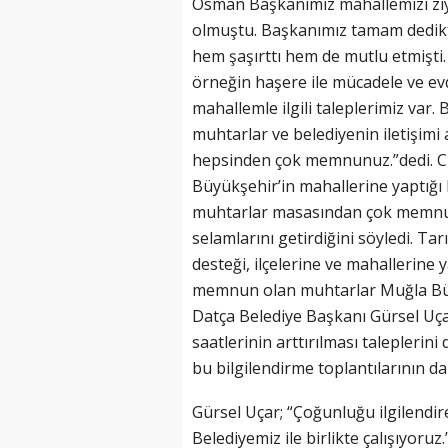
Osman Başkanımız mahallemizi ziyar
olmuştu. Başkanımız tamam dedikt
hem şaşırttı hem de mutlu etmişt
örneğin haşere ile mücadele ve ev
mahallemle ilgili taleplerimiz var
muhtarlar ve belediyenin iletişimi 
hepsinden çok memnunuz.”dedi. C
Büyükşehir’in mahallerine yaptığı 
muhtarlar masasından çok memnun 
selamlarını getirdiğini söyledi. 
desteği, ilçelerine ve mahallerine 
memnun olan muhtarlar Muğla Büy
Datça Belediye Başkanı Gürsel Uçar
saatlerinin arttırılması taleplerin
bu bilgilendirme toplantılarının da 
Gürsel Uçar; “Çoğunluğu ilgilendir
Belediyemiz ile birlikte çalışıyoruz.