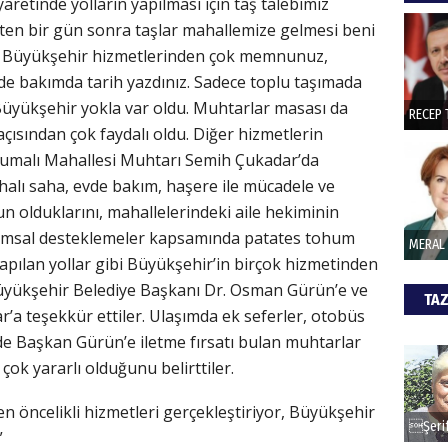
etinde yolların yapılması için taş talebimiz
hede
en bir gün sonra taşlar mahallemize gelmesi beni
i. Büyükşehir hizmetlerinden çok memnunuz,
ŞAY
de bakımda tarih yazdınız. Sadece toplu taşımada
. Büyükşehir yokla var oldu. Muhtarlar masası da
İade 
açısından çok faydalı oldu. Diğer hizmetlerin
umalı Mahallesi Muhtarı Semih Çukadar’da
halı saha, evde bakım, haşere ile mücadele ve
CAN
olduklarını, mahallelerindeki aile hekiminin
Tarımsal desteklemeler kapsamında patates tohum
Göko
yapılan yollar gibi Büyükşehir’in birçok hizmetinden
ükşehir Belediye Başkanı Dr. Osman Gürün’e ve
TAZ
’a teşekkür ettiler. Ulaşımda ek seferler, otobüs
i de Başkan Gürün’e iletme fırsatı bulan muhtarlar
çok yararlı olduğunu belirttiler.
en öncelikli hizmetleri gerçekleştiriyor, Büyükşehir
”