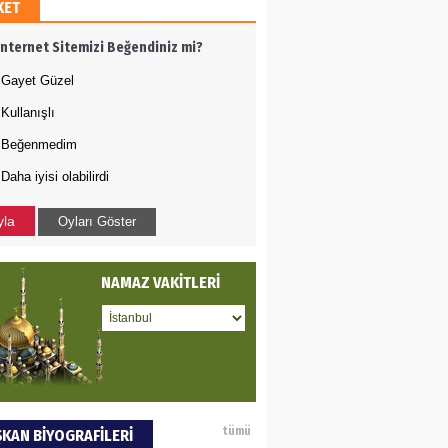
KET
AMETTİN TAŞDEMİR
İnternet Sitemizi Beğendiniz mi?
rasın 12 Eylül..
Gayet Güzel
Kullanışlı
DET BULUZ
Beğenmedim
Daha iyisi olabilirdi
ZI - Sağlık turizminde
li başarı…
yla
Oyları Göster
 BEKTAN
NAMAZ VAKİTLERİ
ye tarımla para
ır..
an SOYSAL
tümü
KAN BİYOGRAFİLERİ
oje ile neyi