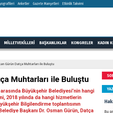
HÜS
ografileri
Anketler
Gazete Manşetleri
Etkinlik Takvimi
Kapka
NEC
MİLLETVEKİLLERİ
BAŞKANLIKLAR
KONGRELER
KADIN K
BAŞYA
önem
RTAJ
GÜNDEM
an Gürün Datça Muhtarları ile Buluştu
ALİ
SO
a Muhtarları ile Buluştu
Türki
kazan
YA
 arasında Büyükşehir Belediyesi’nin hangi
ni, 2018 yılında da hangi hizmetlerin
Hak
üyükşehir Bilgilendirme toplantısının
 Belediye Başkanı Dr. Osman Gürün, Datça
Bu pr