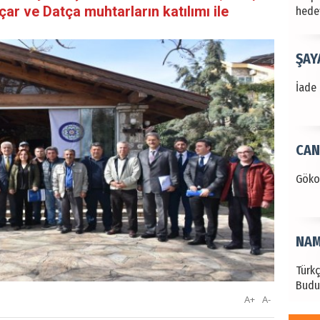
ar ve Datça muhtarların katılımı ile
hede
ŞAY
İade 
CAN
Göko
NAM
Türk
Budu
A+
A-