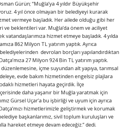
Osman Gürün; “Muğla’ya 4 yıldır Büyükşehir
yoruz. 4 yıl önce olmayan bir belediyeyi kurarak
izmet vermeye başladık. Her ailede olduğu gibi her
leri ve beklentileri var. Muğla’da önem ve aciliyet
rek vatandaşlarımıza hizmet etmeye başladık. 4 yılda
mıza 862 Milyon TL yatırım yaptık. Ayrıca
 belediyelerinden devrolan borçları yapılandırdıktan
Datça’mıza 27 Milyon 924 Bin TL yatırım yaptık.
 düzenlemesine, içme suyundan alt yapıya, tarımsal
eleye, evde bakım hizmetinden engelsiz plajlara
odaklı hizmetleri hayata geçirdik. İlçe
 içerisinde daha yaşanır bir Muğla yaratmak için
mız Gürsel Uçar’a bu işbirliği ve uyum için ayrıca
Datça’mızı hizmetlerimizle geliştirmek ve korumak
 belediye başkanlarımız, sivil toplum kuruluşları ve
kılla hareket etmeye devam edeceğiz.” dedi.