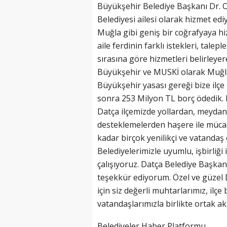
Büyükşehir Belediye Başkanı Dr. 
Belediyesi ailesi olarak hizmet edi
Muğla gibi geniş bir coğrafyaya h
aile ferdinin farklı istekleri, talep
sırasına göre hizmetleri belirleye
Büyükşehir ve MUSKİ olarak Muğla
Büyükşehir yasası gereği bize ilçe
sonra 253 Milyon TL borç ödedik. 
Datça ilçemizde yollardan, meydan
desteklemelerden haşere ile mücad
kadar birçok yenilikçi ve vatandaş 
Belediyelerimizle uyumlu, işbirliği
çalışıyoruz. Datça Belediye Başkanı
teşekkür ediyorum. Özel ve güzel 
için siz değerli muhtarlarımız, ilçe
vatandaşlarımızla birlikte ortak a
Belediyeler Haber Platformu