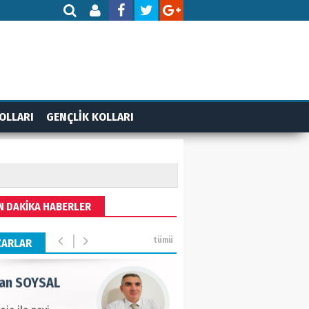
AMETTİN TAŞDEMİR
rasın 12 Eylül..
DET BULUZ
OLLARI
GENÇLİK KOLLARI
ZI - Sağlık turizminde
li başarı…
 BEKTAN
N DAKİKA HABERLER
ye tarımla para
ır..
tümü
ZARLAR
an SOYSAL
oje ile neyi