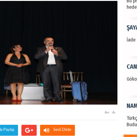
hede
ŞAY
İade 
CAN
Göko
NAM
A+
A-
Türk
Budu
da Paylaş
Sesli Dinle