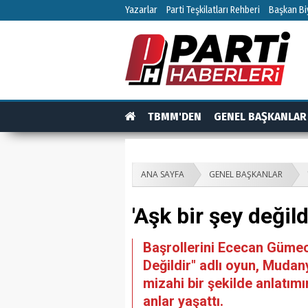
Yazarlar
Parti Teşkilatları Rehberi
Başkan Biy
TBMM'DEN
GENEL BAŞKANLAR
TEŞKİLAT
TEŞKİLAT ÜYELERİ
RÖPO
ANA SAYFA
GENEL BAŞKANLAR
'Aşk bir şey deği
Başrollerini Ececan Gümeci
Değildir" adlı oyun, Mudan
mizahi bir şekilde anlatım
anlar yaşattı.