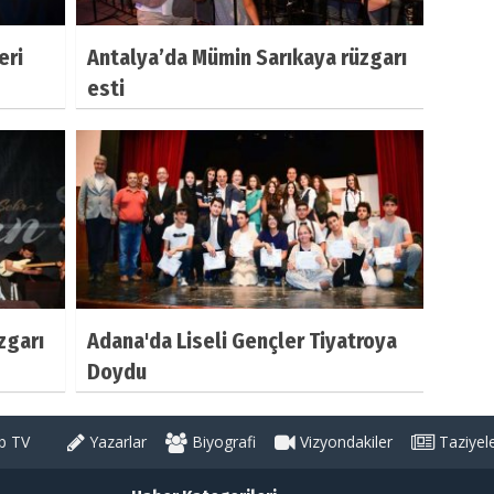
eri
Antalya’da Mümin Sarıkaya rüzgarı
esti
zgarı
Adana'da Liseli Gençler Tiyatroya
Doydu
 TV
Yazarlar
Biyografi
Vizyondakiler
Taziyel