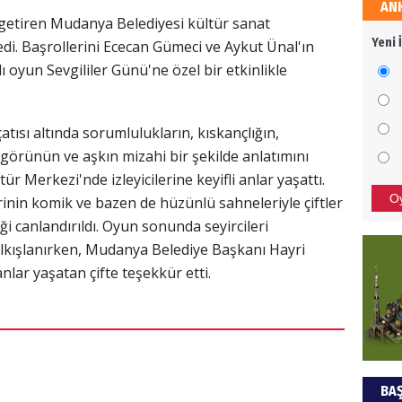
AN
HÜS
le getiren Mudanya Belediyesi kültür sanat
Yeni 
ledi. Başrollerini Ececan Gümeci ve Aykut Ünal'ın
Kapka
lı oyun Sevgililer Günü'ne özel bir etkinlikle
NEC
ısı altında sorumlulukların, kıskançlığın,
görünün ve aşkın mizahi bir şekilde anlatımını
BAŞYA
Merkezi'nde izleyicilerine keyifli anlar yaşattı.
önem
O
inin komik ve bazen de hüzünlü sahneleriyle çiftler
iği canlandırıldı. Oyun sonunda seyircileri
ALİ
lkışlanırken, Mudanya Belediye Başkanı Hayri
nlar yaşatan çifte teşekkür etti.
Türki
kazan
Hak
BAŞ
Bu pr