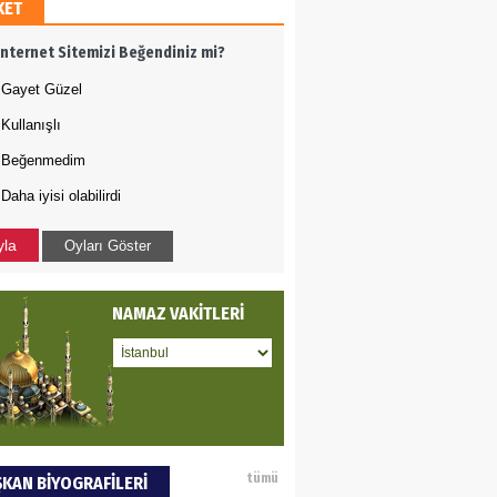
KET
AMETTİN TAŞDEMİR
İnternet Sitemizi Beğendiniz mi?
rasın 12 Eylül..
Gayet Güzel
Kullanışlı
DET BULUZ
Beğenmedim
Daha iyisi olabilirdi
ZI - Sağlık turizminde
li başarı…
yla
Oyları Göster
 BEKTAN
NAMAZ VAKİTLERİ
ye tarımla para
ır..
an SOYSAL
tümü
KAN BİYOGRAFİLERİ
oje ile neyi