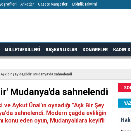
HÜS
ografileri
Anketler
Gazete Manşetleri
Etkinlik Takvimi
Kapka
NEC
MİLLETVEKİLLERİ
BAŞKANLIKLAR
KONGRELER
KADIN K
BAŞYA
önem
RTAJ
GÜNDEM
'Aşk bir şey değildir' Mudanya'da sahnelendi
ALİ
SO
ldir' Mudanya'da sahnelendi
Türki
kazan
YA
 ve Aykut Ünal'ın oynadığı "Aşk Bir Şey
ya’da sahnelendi. Modern çağda evliliğin
Hak
ını konu eden oyun, Mudanyalılara keyifli
Bu pr