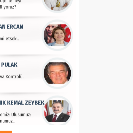
fliyoruz?
AN ERCAN
mi etsek!..
 PULAK
va Kontrolü..
IK KEMAL ZEYBEK
çemiz: Ulusumuz:
numuz..