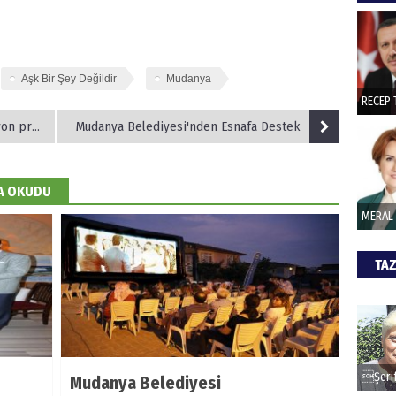
hede
ŞAY
Aşk Bir Şey Değildir
Mudanya
İade 
 devrede
Mudanya Belediyesi'nden Esnafa Destek
CAN
DA OKUDU
Göko
TAZ
Mudanya Belediyesi