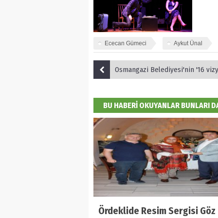
Ececan Gümeci
Aykut Ünal
Osmangazi Belediyesi'nin '16 vizyon projesi'
BU HABERİ OKUYANLAR BUNLARI 
Ördeklide Resim Sergisi Göz