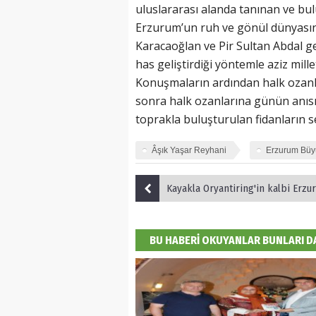
uluslararası alanda tanınan ve bu
Erzurum’un ruh ve gönül dünyasını
Karacaoğlan ve Pir Sultan Abdal 
has geliştirdiği yöntemle aziz mill
Konuşmaların ardından halk ozanlar
sonra halk ozanlarına günün anısı
toprakla buluşturulan fidanların se
Âşık Yaşar Reyhani
Erzurum Büyü
Kayakla Oryantiring'in kalbi Erzurum'da
BU HABERİ OKUYANLAR BUNLARI 