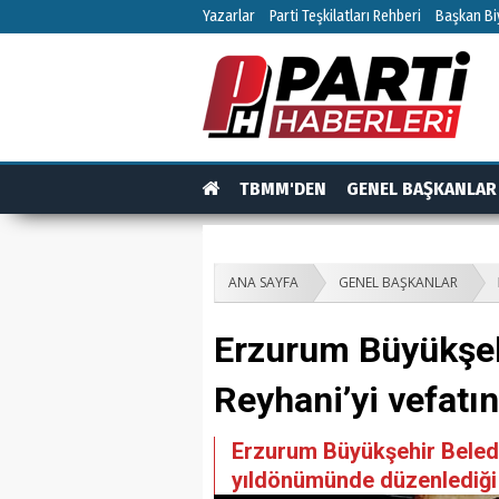
Yazarlar
Parti Teşkilatları Rehberi
Başkan Biy
TBMM'DEN
GENEL BAŞKANLAR
TEŞKİLAT
TEŞKİLAT ÜYELERİ
RÖPO
ANA SAYFA
GENEL BAŞKANLAR
Erzurum Büyükşehi
Reyhani’yi vefatı
Erzurum Büyükşehir Belediy
yıldönümünde düzenlediği