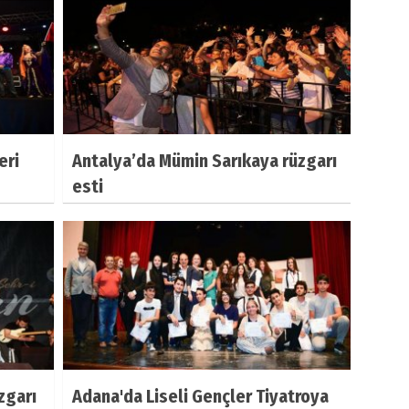
eri
Antalya’da Mümin Sarıkaya rüzgarı
esti
zgarı
Adana'da Liseli Gençler Tiyatroya