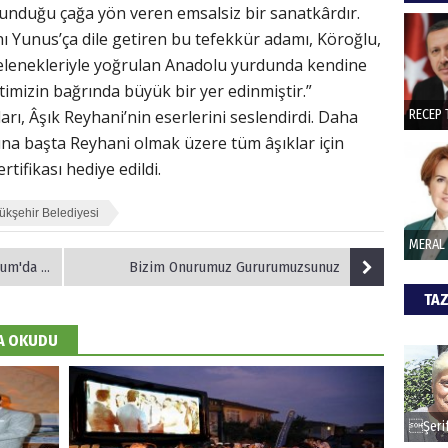
lunduğu çağa yön veren emsalsiz bir sanatkârdır.
hede
 Yunus’ça dile getiren bu tefekkür adamı, Köroğlu,
gelenekleriyle yoğrulan Anadolu yurdunda kendine
ŞAY
etimizin bağrında büyük bir yer edinmiştir.”
ı, Âşık Reyhani’nin eserlerini seslendirdi. Daha
İade 
na başta Reyhani olmak üzere tüm âşıklar için
rtifikası hediye edildi.
CAN
kşehir Belediyesi
Göko
 atacak.
Bizim Onurumuz Gururumuzsunuz
TAZ
DA OKUDU