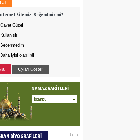
KET
AMETTİN TAŞDEMİR
İnternet Sitemizi Beğendiniz mi?
rasın 12 Eylül..
Gayet Güzel
Kullanışlı
DET BULUZ
Beğenmedim
Daha iyisi olabilirdi
ZI - Sağlık turizminde
li başarı…
yla
Oyları Göster
 BEKTAN
NAMAZ VAKİTLERİ
ye tarımla para
ır..
an SOYSAL
tümü
KAN BİYOGRAFİLERİ
oje ile neyi