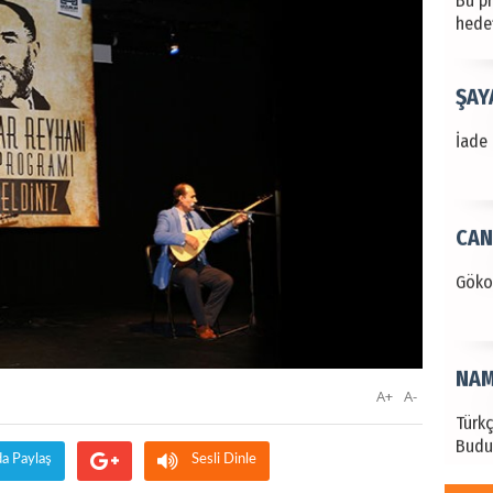
hede
ŞAY
İade 
CAN
Göko
NAM
A+
A-
Türk
Budu
da Paylaş
Sesli Dinle