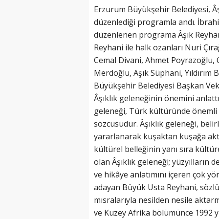
Erzurum Büyükşehir Belediyesi, Âş
düzenlediği programla andı. İbrah
düzenlenen programa Âşık Reyhani
Reyhani ile halk ozanları Nuri Çır
Cemal Divani, Ahmet Poyrazoğlu, 
Merdoğlu, Aşık Süphani, Yıldırım 
Büyükşehir Belediyesi Başkan Vek
Âşıklık geleneğinin önemini anlattı
geleneği, Türk kültüründe önemli 
sözcüsüdür. Âşıklık geleneği, belirli 
yararlanarak kuşaktan kuşağa akt
kültürel belleğinin yanı sıra kültüre
olan Âşıklık geleneği; yüzyılların 
ve hikâye anlatımını içeren çok yö
adayan Büyük Usta Reyhani, sözlü 
mısralarıyla nesilden nesile aktar
ve Kuzey Afrika bölümünce 1992 yı