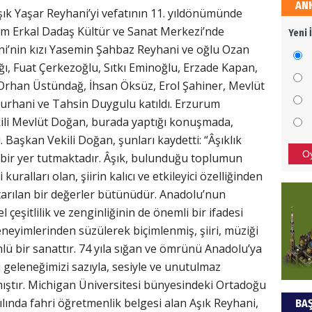
AN
HÜS
ık Yaşar Reyhani’yi vefatının 11. yıldönümünde
im Erkal Dadaş Kültür ve Sanat Merkezi’nde
Yeni 
Kapka
’nin kızı Yasemin Şahbaz Reyhani ve oğlu Ozan
ağı, Fuat Çerkezoğlu, Sıtkı Eminoğlu, Erzade Kapan,
Orhan Üstündağ, İhsan Öksüz, Erol Şahiner, Mevlüt
NEC
Burhani ve Tahsin Duygulu katıldı. Erzurum
ili Mevlüt Doğan, burada yaptığı konuşmada,
BAŞYA
. Başkan Vekili Doğan, şunları kaydetti: “Âşıklık
önem
O
bir yer tutmaktadır. Âşık, bulunduğu toplumun
kuralları olan, şiirin kalıcı ve etkileyici özelliğinden
ALİ
arılan bir değerler bütünüdür. Anadolu’nun
l çeşitlilik ve zenginliğinin de önemli bir ifadesi
Türki
deneyimlerinden süzülerek biçimlenmiş, şiiri, müziği
kazan
nlü bir sanattır. 74 yıla sığan ve ömrünü Anadolu’ya
geleneğimizi sazıyla, sesiyle ve unutulmaz
Hak
mıştır. Michigan Üniversitesi bünyesindeki Ortadoğu
lında fahri öğretmenlik belgesi alan Aşık Reyhani,
BAŞ
Bu pr