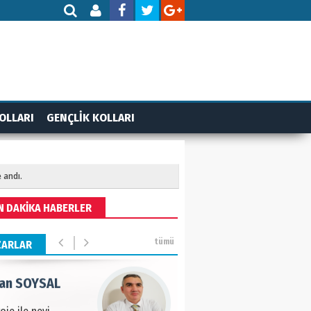
AMETTİN TAŞDEMİR
rasın 12 Eylül..
DET BULUZ
OLLARI
GENÇLİK KOLLARI
ZI - Sağlık turizminde
li başarı…
 andı.
 BEKTAN
N DAKİKA HABERLER
ye tarımla para
ır..
tümü
ZARLAR
an SOYSAL
oje ile neyi