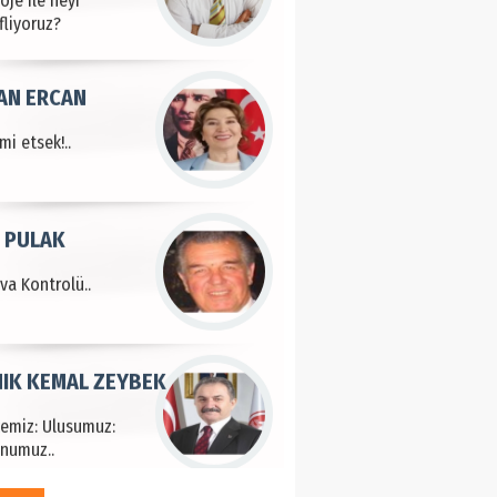
fliyoruz?
AN ERCAN
mi etsek!..
 PULAK
va Kontrolü..
IK KEMAL ZEYBEK
çemiz: Ulusumuz:
numuz..