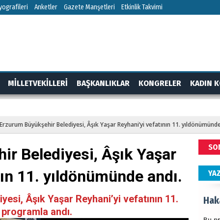
HÜS
ografileri
Anketler
Gazete Manşetleri
Etkinlik Takvimi
Kapka
NEC
MİLLETVEKİLLERİ
BAŞKANLIKLAR
KONGRELER
KADIN K
BAŞYA
önem
RTAJ
GÜNDEM
Erzurum Büyükşehir Belediyesi, Âşık Yaşar Reyhani’yi vefatının 11. yıldönümünde
ALİ
SO
r Belediyesi, Âşık Yaşar
Türki
kazan
nın 11. yıldönümünde andı.
YA
Hak
esi, Âşık Yaşar Reyhani’yi vefatının 11.
 programla andı.
Bu pr