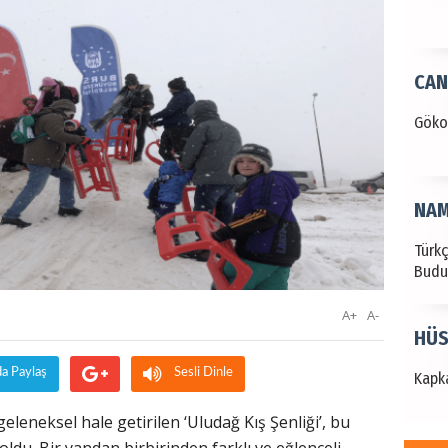
CAN
Göko
NAM
Türk
Budu
A+
A-
HÜS
da Paylaş
Sesli Dinle
Kapka
leneksel hale getirilen ‘Uludağ Kış Şenliği’, bu