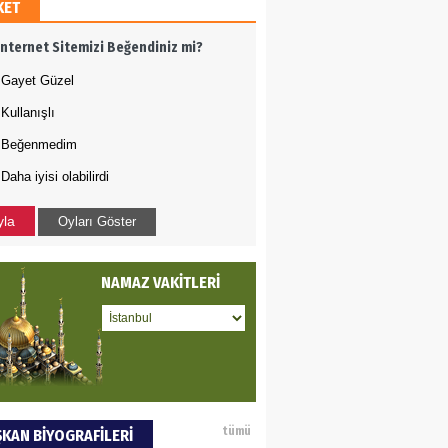
KET
DET BULUZ
İnternet Sitemizi Beğendiniz mi?
ZI - Sağlık turizminde
li başarı…
Gayet Güzel
Kullanışlı
 BEKTAN
Beğenmedim
Daha iyisi olabilirdi
ye tarımla para
ır..
yla
Oyları Göster
an SOYSAL
NAMAZ VAKİTLERİ
oje ile neyi
fliyoruz?
AN ERCAN
tümü
KAN BİYOGRAFİLERİ
mi etsek!..