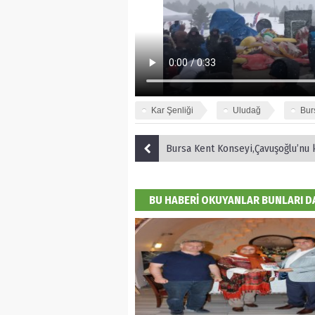
Kar Şenliği
Uludağ
Bur
Bursa Kent Konseyi,Çavuşoğlu’nu kon
BU HABERİ OKUYANLAR BUNLARI 