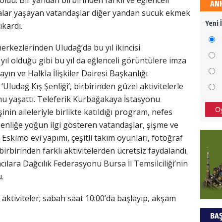
ldu. Bir yandan birbirinden farklı ve eğlenceli
AN
NEC
alar yaşayan vatandaşlar diğer yandan sucuk ekmek
Yeni 
ıkardı.
BAŞYA
önem
erkezlerinden Uludağ’da bu yıl ikincisi
n yıl olduğu gibi bu yıl da eğlenceli görüntülere imza
ALİ
yın ve Halkla İlişkiler Dairesi Başkanlığı
Uludağ Kış Şenliği’, birbirinden güzel aktivitelerle
Türki
sonu yaşattı. Teleferik Kurbağakaya İstasyonu
kazan
O
nin aileleriyle birlikte katıldığı program, nefes
enliğe yoğun ilgi gösteren vatandaşlar, şişme ve
Hak
Eskimo evi yapımı, çeşitli takım oyunları, fotoğraf
irbirinden farklı aktivitelerden ücretsiz faydalandı.
Bu pr
ılara Dağcılık Federasyonu Bursa İl Temsilciliği’nin
hede
.
 aktiviteler; sabah saat 10:00’da başlayıp, akşam
ŞAY
BAŞ
İade 