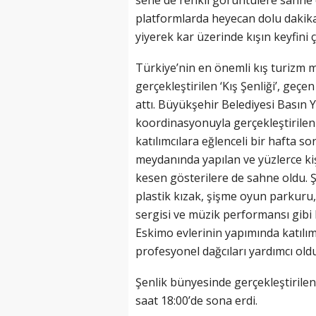
sene de renkli görüntülere sahne o
platformlarda heyecan dolu dakik
yiyerek kar üzerinde kışın keyfini ç
Türkiye’nin en önemli kış turizm m
gerçekleştirilen ‘Kış Şenliği’, geçe
attı. Büyükşehir Belediyesi Basın Ya
koordinasyonuyla gerçekleştirilen ‘
katılımcılara eğlenceli bir hafta 
meydanında yapılan ve yüzlerce kişi
kesen gösterilere de sahne oldu. Ş
plastik kızak, şişme oyun parkuru, 
sergisi ve müzik performansı gibi b
Eskimo evlerinin yapımında katılımc
profesyonel dağcıları yardımcı oldu
Şenlik bünyesinde gerçekleştirilen
saat 18:00’de sona erdi.