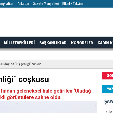
NEC
ografileri
Anketler
Gazete Manşetleri
Etkinlik Takvimi
BAŞYA
önem
ALİ
MİLLETVEKİLLERİ
BAŞKANLIKLAR
KONGRELER
KADIN K
Türki
kazan
RTAJ
GÜNDEM
Uludağ´da ´kış şenliği´ coşkusu
Hak
SO
nliği´ coşkusu
Bu pr
hede
YA
fından geleneksel hale getirilen ‘Uludağ
nkli görüntülere sahne oldu.
ŞAY
İade 