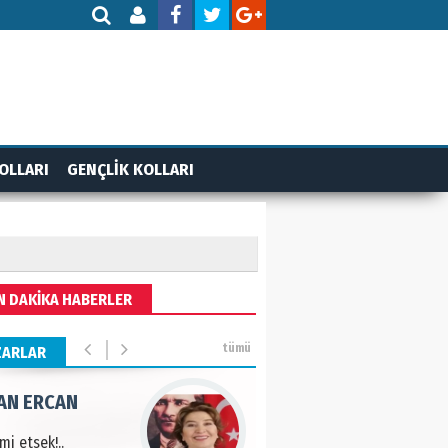
DET BULUZ
ZI - Sağlık turizminde
li başarı…
 BEKTAN
OLLARI
GENÇLİK KOLLARI
ye tarımla para
ır..
an SOYSAL
N DAKİKA HABERLER
oje ile neyi
fliyoruz?
tümü
ZARLAR
AN ERCAN
mi etsek!..