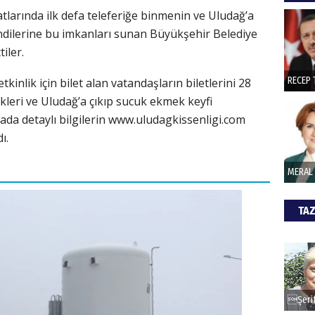
atlarında ilk defa teleferiğe binmenin ve Uludağ’a
ndilerine bu imkanları sunan Büyükşehir Belediye
iler.
CAN
kinlik için bilet alan vatandaşların biletlerini 28
Göko
kleri ve Uludağ’a çıkıp sucuk ekmek keyfi
amada detaylı bilgilerin www.uludagkissenligi.com
ı.
TAZ