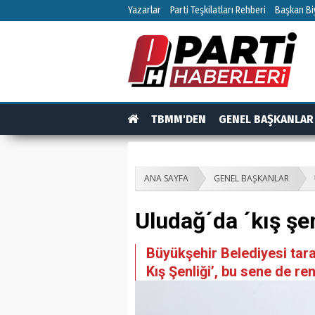
Yazarlar
Parti Teşkilatları Rehberi
Başkan Biy
TBMM'DEN
GENEL BAŞKANLAR
TEŞKİLAT
TEŞKİLAT ÜYELERİ
RÖPO
ANA SAYFA
GENEL BAŞKANLAR
Uludağ´da ´kış şe
Büyükşehir Belediyesi tara
Kış Şenliği’, bu sene de re