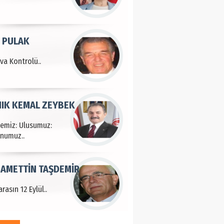
 PULAK
va Kontrolü..
IK KEMAL ZEYBEK
çemiz: Ulusumuz:
numuz..
AMETTİN TAŞDEMİR
rasın 12 Eylül..