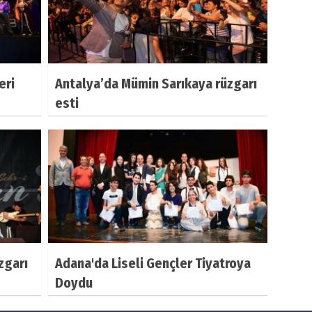
eri
Antalya’da Mümin Sarıkaya rüzgarı
esti
zgarı
Adana'da Liseli Gençler Tiyatroya
Doydu