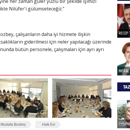
yine her zaman güler yüzlü bir şekilde işimizi
hede
kte Nilüfer'i gülümseteceğiz.”
ŞAY
zbey, çalışanların daha iyi hizmete ilişkin
İade 
saklıkların giderilmesi için neler yapılacağı üzerinde
unda bütün personele, çalışmaları için ayrı ayrı
CAN
Göko
TAZ
Mustafa Bozbey
Halk Evi