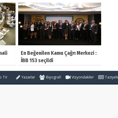
mali
En Beğenilen Kamu Çağrı Merkezi :
İBB 153 seçildi
 TV
Yazarlar
Biyografi
Vizyondakiler
Taziyel
Haber Kategorileri
GENEL
ileri
TBMM'DEN
BAŞKANLAR
tikası
MİLLETVEKİLLERİ
BAŞKANLIKLAR
KONGRELER
KADIN KOLLARI