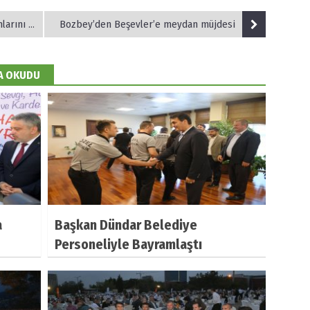
y’e tanıttı
Bozbey’den Beşevler’e meydan müjdesi
DA OKUDU
a
Başkan Dündar Belediye
Personeliyle Bayramlaştı