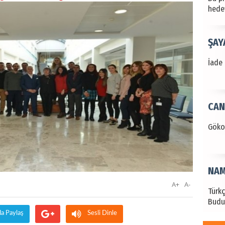
hede
ŞAY
İade 
CAN
Göko
NAM
A+
A-
Türk
Budu
da Paylaş
Sesli Dinle