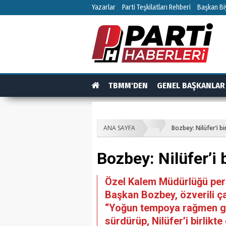
Yazarlar
Parti Teşkilatları Rehberi
Başkan Biy
TBMM'DEN
GENEL BAŞKANLAR
TEŞKİLAT
TEŞKİLAT ÜYELERİ
RÖPO
ANA SAYFA
Bozbey: Nilüfer’i b
Bozbey: Nilüfer’i 
Özel Kalem Müdürlüğü perso
Başkan Bozbey, özverili çal
“Yoğun tempoya rağmen gül
sürdürüp, Nilüfer’i birlikt