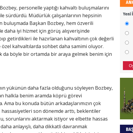
AN
HÜS
Bozbey, personelle yaptığı kahvaltı buluşmalarını
Yeni 
ile sürdürdü. Müdürlük çalışanlarının hepsinin
Kapka
şen buluşmada Başkan Bozbey, hem özverili
de daha iyi hizmet için görüş alışverişinde
ıp getirdikleri ile hazırlanan kahvaltının çok değerli
NEC
özel kahvaltılarda sohbet daha samimi oluyor.
ak da böyle bir ortamda bir araya gelmek benim için
BAŞYA
önem
O
ALİ
nın yükünün daha fazla olduğunu söyleyen Bozbey,
Türki
man halkla benim aramda köprü görevi
kazan
a. Ama bu konuda bütün arkadaşlarımızın çok
 hassasiyetleri son dönemde arttı, beklentiler
ğu, sorunlarını aktarmak istiyor ve elbette hassas
Hak
daha anlayışlı, daha dikkatli davranmak
BAŞ
Bu pr