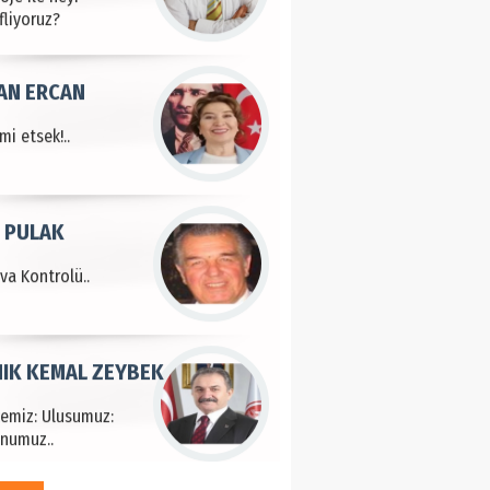
fliyoruz?
AN ERCAN
mi etsek!..
 PULAK
va Kontrolü..
IK KEMAL ZEYBEK
çemiz: Ulusumuz:
numuz..