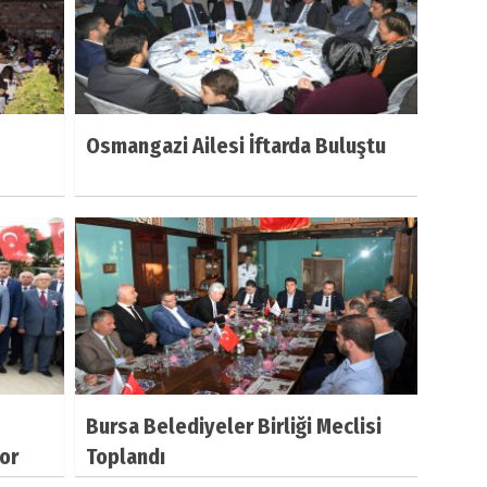
Osmangazi Ailesi İftarda Buluştu
Bursa Belediyeler Birliği Meclisi
or
Toplandı
ı