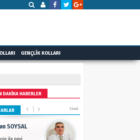
AMETTİN TAŞDEMİR
rasın 12 Eylül..
DET BULUZ
OLLARI
GENÇLİK KOLLARI
ZI - Sağlık turizminde
li başarı…
 BEKTAN
N DAKİKA HABERLER
ye tarımla para
ır..
tümü
ZARLAR
an SOYSAL
oje ile neyi