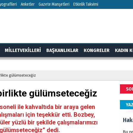
HÜS
ografileri
Anketler
Gazete Manşetleri
Etkinlik Takvimi
Kapka
NEC
MİLLETVEKİLLERİ
BAŞKANLIKLAR
KONGRELER
KADIN K
BAŞYA
önem
RTAJ
GÜNDEM
irlikte gülümseteceğiz
ALİ
SO
birlikte gülümseteceğiz
Türki
kazan
YA
neli ile kahvaltıda bir araya gelen
ışmaları için teşekkür etti. Bozbey,
Hak
er yüzlü bir şekilde çalışmalarımızı
e gülümseteceğiz” dedi.
Bu pr