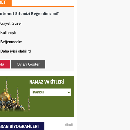
KET
AMETTİN TAŞDEMİR
İnternet Sitemizi Beğendiniz mi?
rasın 12 Eylül..
Gayet Güzel
Kullanışlı
DET BULUZ
Beğenmedim
Daha iyisi olabilirdi
ZI - Sağlık turizminde
li başarı…
yla
Oyları Göster
 BEKTAN
NAMAZ VAKİTLERİ
ye tarımla para
ır..
an SOYSAL
tümü
KAN BİYOGRAFİLERİ
oje ile neyi