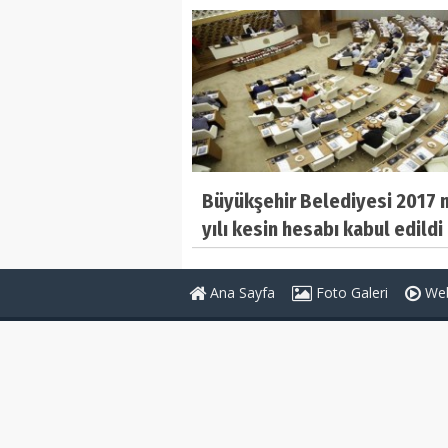
Büyükşehir Belediyesi 2017 
yılı kesin hesabı kabul edildi
Ana Sayfa
Foto Galeri
Web
Genel Bağlantılar
Sayfalar
Teşkilatlar Rehberi
Anketler
Köşe Yazarları
İletişim Bilg
RSS
Gizlilik Poli
Sitene Ekle
Künye