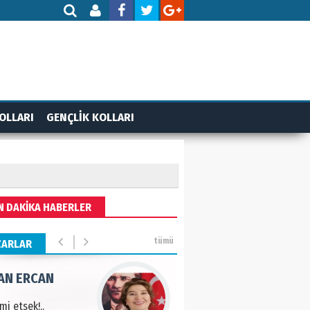
 BEKTAN
ye tarımla para
ır..
an SOYSAL
OLLARI
GENÇLİK KOLLARI
oje ile neyi
fliyoruz?
AN ERCAN
N DAKİKA HABERLER
mi etsek!..
tümü
ZARLAR
 PULAK
va Kontrolü..