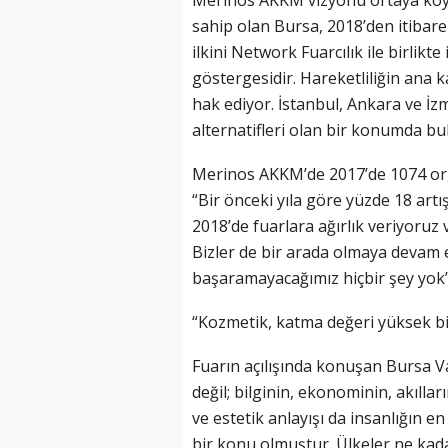
Merinos AKKM vizyonu ortaya koyd
sahip olan Bursa, 2018’den itibare
ilkini Network Fuarcılık ile birlik
göstergesidir. Hareketliliğin ana k
hak ediyor. İstanbul, Ankara ve İ
alternatifleri olan bir konumda b
Merinos AKKM’de 2017’de 1074 org
“Bir önceki yıla göre yüzde 18 artış
2018’de fuarlara ağırlık veriyoruz ve
Bizler de bir arada olmaya devam e
başaramayacağımız hiçbir şey yok”
“Kozmetik, katma değeri yüksek bi
Fuarın açılışında konuşan Bursa Va
değil; bilginin, ekonominin, akıllar
ve estetik anlayışı da insanlığın
bir konu olmuştur. Ülkeler ne kad