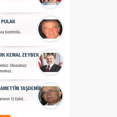
IK KEMAL ZEYBEK
çemiz: Ulusumuz:
numuz..
AMETTİN TAŞDEMİR
rasın 12 Eylül..
DET BULUZ
ZI - Sağlık turizminde
li başarı…