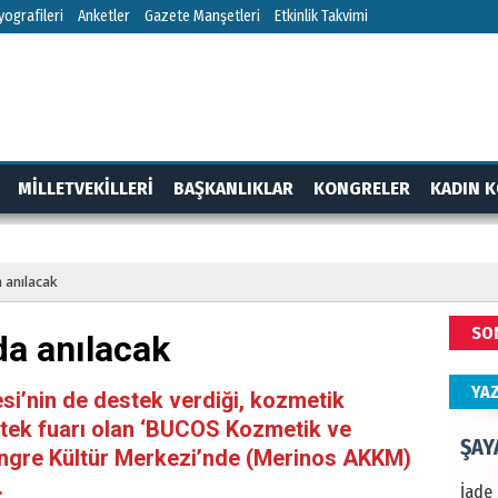
ografileri
Anketler
Gazete Manşetleri
Etkinlik Takvimi
ALİ
Türki
kazan
Hak
MİLLETVEKİLLERİ
BAŞKANLIKLAR
KONGRELER
KADIN K
Bu pr
hede
RTAJ
GÜNDEM
a anılacak
ŞAY
SO
da anılacak
İade 
YA
si’nin de destek verdiği, kozmetik
e tek fuarı olan ‘BUCOS Kozmetik ve
CAN
Kongre Kültür Merkezi’nde (Merinos AKKM)
.
Göko