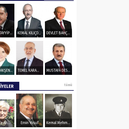
RECEP TAYYİP ERDOĞAN
KEMAL KILIÇDAROĞLU
DEVLET BAHÇELİ
MERAL AKŞENER
TEMEL KARAMOLLAOĞLU
MUSTAFA DESTECİ
tümü
İYELER
Şerife Ahmet
Emin Yusuf
Kemal Mehmet Kanmaz