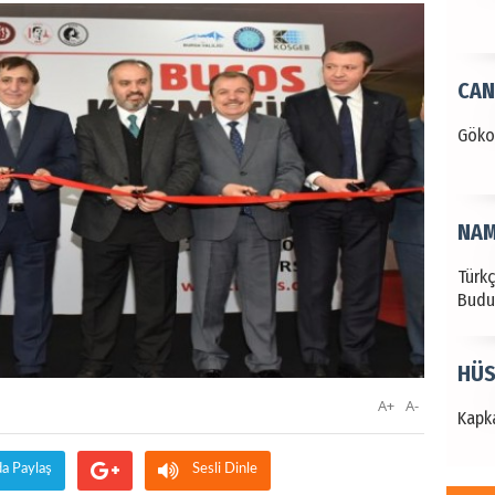
NAM
Türk
Budu
HÜS
Kapka
NEC
A+
A-
BAŞYA
önem
da Paylaş
Sesli Dinle