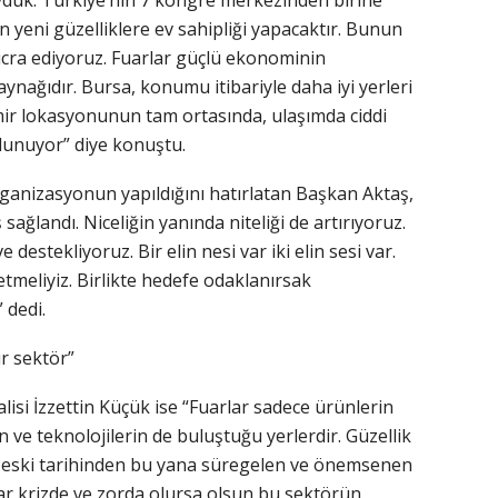
uk. Türkiye’nin 7 kongre merkezinden birine
n yeni güzelliklere ev sahipliği yapacaktır. Bunun
te icra ediyoruz. Fuarlar güçlü ekonominin
aynağıdır. Bursa, konumu itibariyle daha iyi yerleri
zmir lokasyonunun tam ortasında, ulaşımda ciddi
ulunuyor” diye konuştu.
anizasyonun yapıldığını hatırlatan Başkan Aktaş,
 sağlandı. Niceliğin yanında niteliği de artırıyoruz.
 destekliyoruz. Bir elin nesi var iki elin sesi var.
tmeliyiz. Birlikte hedefe odaklanırsak
 dedi.
r sektör”
lisi İzzettin Küçük ise “Fuarlar sadece ürünlerin
ın ve teknolojilerin de buluştuğu yerlerdir. Güzellik
 en eski tarihinden bu yana süregelen ve önemsenen
ar krizde ve zorda olursa olsun bu sektörün