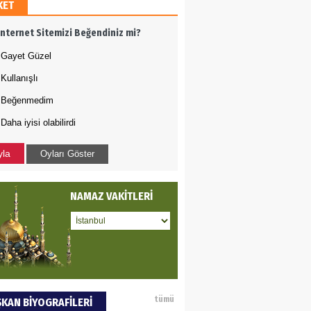
KET
 BEKTAN
İnternet Sitemizi Beğendiniz mi?
ye tarımla para
Gayet Güzel
ır..
Kullanışlı
Beğenmedim
an SOYSAL
Daha iyisi olabilirdi
oje ile neyi
fliyoruz?
yla
Oyları Göster
AN ERCAN
NAMAZ VAKİTLERİ
mi etsek!..
 PULAK
tümü
KAN BİYOGRAFİLERİ
va Kontrolü..