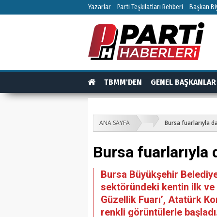
Yazarlar
Parti Teşkilatları Rehberi
Başkan Biy
TBMM'DEN
GENEL BAŞKANLAR
TEŞKİLAT
TEŞKİLAT ÜYELERİ
RÖPO
ANA SAYFA
Bursa fuarlarıyla d
Bursa fuarlarıyla 
Bursa Büyükşehir Belediye
sektöründeki kentin ilk v
Güzellik Fuarı’, Atatürk 
renkli görüntülerle başladı