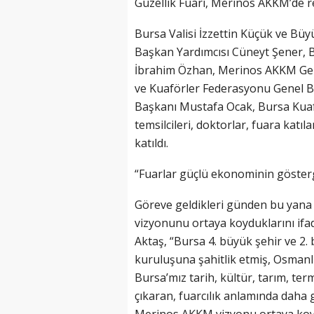
Güzellik Fuarı, Merinos AKKM’de r
Bursa Valisi İzzettin Küçük ve Büy
Başkan Yardımcısı Cüneyt Şener, 
İbrahim Özhan, Merinos AKKM Gen
ve Kuaförler Federasyonu Genel B
Başkanı Mustafa Ocak, Bursa Kuaf
temsilcileri, doktorlar, fuara katıl
katıldı.
“Fuarlar güçlü ekonominin gösterg
Göreve geldikleri günden bu yana
vizyonunu ortaya koyduklarını if
Aktaş, “Bursa 4. büyük şehir ve 2.
kuruluşuna şahitlik etmiş, Osmanlı
Bursa’mız tarih, kültür, tarım, ter
çıkaran, fuarcılık anlamında daha 