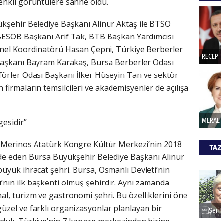
enkli görüntülere sahne oldu.
ükşehir Belediye Başkanı Alinur Aktaş ile BTSO
BESOB Başkanı Arif Tak, BTB Başkan Yardımcısı
el Koordinatörü Hasan Çepni, Türkiye Berberler
aşkanı Bayram Karakaş, Bursa Berberler Odası
örler Odası Başkanı İlker Hüseyin Tan ve sektör
an firmaların temsilcileri ve akademisyenler de açılışa
esidir”
 Merinos Atatürk Kongre Kültür Merkezi’nin 2018
TAZ
ade eden Bursa Büyükşehir Belediye Başkanı Alinur
 büyük ihracat şehri. Bursa, Osmanlı Devleti’nin
’nın ilk başkenti olmuş şehirdir. Aynı zamanda
mal, turizm ve gastronomi şehri. Bu özelliklerini öne
güzel ve farklı organizasyonlar planlayan bir