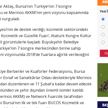
AN
ALİ
r Aktaş, Bursa’nın Türkiye’nin 7 kongre
Yeni 
nu ve Merinos AKKM’nin yeni vizyonu kapsamında
Türki
i vurguladı.
kazan
esi’nin de destek verdiği, kozmetik sektöründeki
Hak
S Kozmetik ve Güzellik Fuarı’, Atatürk Kongre Kültür
i görüntülerle başladı. Büyükşehir Belediye
Bu pr
ürkiye’nin 7 kongre merkezinden birine sahip
hede
O
 vizyonunda 2018’de fuarlara ağırlık verileceğini
ŞAY
kiye Berberler ve Kuaförler Federasyonu, Bursa
İade 
r Esnaf ve Sanatkârlar Odası destekleriyle Merinos
ndan düzenlenen ve 11 Şubat’a kadar devam edecek
lünden ve şehir dışından önemli isimler katıldı.
erinos AKKM) ve Network Fuarcılık tarafından
CAN
 Bursa’nın ilk ve tek fuarı BUCOS Kozmetik ve
BAŞ
Göko