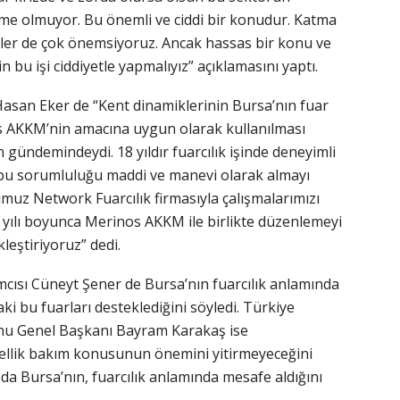
e olmuyor. Bu önemli ve ciddi bir konudur. Katma
izler de çok önemsiyoruz. Ancak hassas bir konu ve
 bu işi ciddiyetle yapmalıyız” açıklamasını yaptı.
asan Eker de “Kent dinamiklerinin Bursa’nın fuar
s AKKM’nin amacına uygun olarak kullanılması
ündemindeydi. 18 yıldır fuarcılık işinde deneyimli
e bu sorumluluğu maddi ve manevi olarak almayı
muz Network Fuarcılık firmasıyla çalışmalarımızı
yılı boyunca Merinos AKKM ile birlikte düzenlemeyi
kleştiriyoruz” dedi.
cısı Cüneyt Şener de Bursa’nın fuarcılık anlamında
ki bu fuarları desteklediğini söyledi. Türkiye
nu Genel Başkanı Bayram Karakaş ise
ellik bakım konusunun önemini yitirmeyeceğini
 da Bursa’nın, fuarcılık anlamında mesafe aldığını