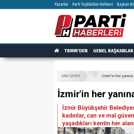
Yazarlar
Parti Teşkilatları Rehberi
Başkan Biy
TBMM'DEN
GENEL BAŞKANLAR
TEŞKİLAT
TEŞKİLAT ÜYELERİ
RÖPO
ANA SAYFA
İzmir'in her yanına 
İzmir'in her yanın
İzmir Büyükşehir Belediyes
kadınlar, can ve mal güven
yaşadıkları kentin her alan