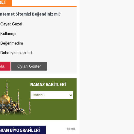
KET
AMETTİN TAŞDEMİR
İnternet Sitemizi Beğendiniz mi?
rasın 12 Eylül..
Gayet Güzel
Kullanışlı
DET BULUZ
Beğenmedim
Daha iyisi olabilirdi
ZI - Sağlık turizminde
li başarı…
yla
Oyları Göster
 BEKTAN
NAMAZ VAKİTLERİ
ye tarımla para
ır..
an SOYSAL
tümü
KAN BİYOGRAFİLERİ
oje ile neyi