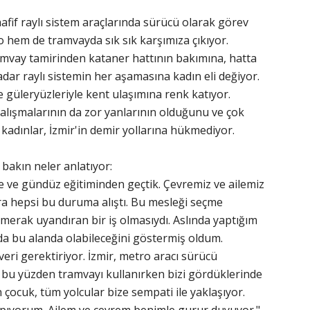
hafif raylı sistem araçlarında sürücü olarak görev
hem de tramvayda sık sık karşımıza çıkıyor.
amvay tamirinden kataner hattının bakımına, hatta
adar raylı sistemin her aşamasına kadın eli değiyor.
e güleryüzleriyle kent ulaşımına renk katıyor.
lışmalarının da zor yanlarının olduğunu ve çok
n kadınlar, İzmir'in demir yollarına hükmediyor.
akın neler anlatıyor:
e ve gündüz eğitiminden geçtik. Çevremiz ve ailemiz
ra hepsi bu duruma alıştı. Bu mesleği seçme
rak uyandıran bir iş olmasıydı. Aslında yaptığım
a bu alanda olabileceğini göstermiş oldum.
eri gerektiriyor. İzmir, metro aracı sürücü
bu yüzden tramvayı kullanırken bizi gördüklerinde
n çocuk, tüm yolcular bize sempati ile yaklaşıyor.