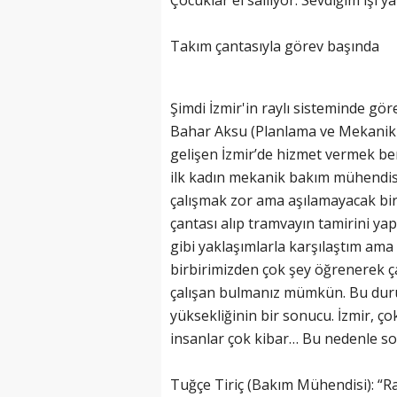
Çocuklar el sallıyor. Sevdiğim işi
Takım çantasıyla görev başında
Şimdi İzmir'in raylı sisteminde gö
Bahar Aksu (Planlama ve Mekanik 
gelişen İzmir’de hizmet vermek ben
ilk kadın mekanik bakım mühendis
çalışmak zor ama aşılamayacak bir
çantası alıp tramvayın tamirini ya
gibi yaklaşımlarla karşılaştım ama 
birbirimizden çok şey öğrenerek 
çalışan bulmanız mümkün. Bu duru
yüksekliğinin bir sonucu. İzmir, 
insanlar çok kibar… Bu nedenle so
Tuğçe Tiriç (Bakım Mühendisi):
“R