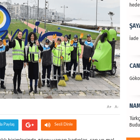
hede
ŞAY
İade 
CAN
Göko
NAM
A+
A-
Türk
Budu
da Paylaş
Sesli Dinle