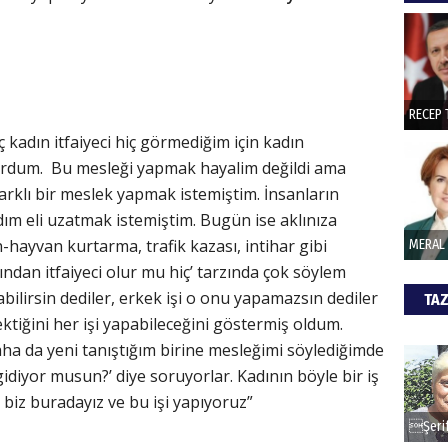
hede
ŞAY
İade 
ç kadın itfaiyeci hiç görmediğim için kadın
iyordum. Bu mesleği yapmak hayalim değildi ama
arklı bir meslek yapmak istemiştim. İnsanların
CAN
m eli uzatmak istemiştim. Bugün ise aklınıza
-hayvan kurtarma, trafik kazası, intihar gibi
Göko
dan itfaiyeci olur mu hiç’ tarzında çok söylem
abilirsin dediler, erkek işi o onu yapamazsın dediler
TAZ
tiğini her işi yapabileceğini göstermiş oldum.
aha da yeni tanıştığım birine mesleğimi söylediğimde
idiyor musun?’ diye soruyorlar. Kadının böyle bir iş
biz buradayız ve bu işi yapıyoruz”