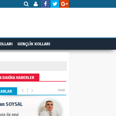
AMETTİN TAŞDEMİR
rasın 12 Eylül..
DET BULUZ
OLLARI
GENÇLİK KOLLARI
ZI - Sağlık turizminde
li başarı…
 BEKTAN
N DAKİKA HABERLER
ye tarımla para
ır..
tümü
ZARLAR
an SOYSAL
oje ile neyi