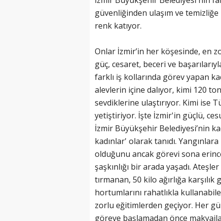
İzmir Büyükşehir Belediyesi'nin fa
güvenliğinden ulaşım ve temizliğe 
renk katıyor.
Onlar İzmir’in her köşesinde, en zo
güç, cesaret, beceri ve başarılarıy
farklı iş kollarında görev yapan k
alevlerin içine dalıyor, kimi 120 
sevdiklerine ulaştırıyor. Kimi ise
yetiştiriyor. İşte İzmir'in güçlü, ce
İzmir Büyükşehir Belediyesi’nin kad
kadınlar' olarak tanıdı. Yangınlar
olduğunu ancak görevi sona erince
şaşkınlığı bir arada yaşadı. Ateşle
tırmanan, 50 kilo ağırlığa karşılık
hortumlarını rahatlıkla kullanabilen
zorlu eğitimlerden geçiyor. Her gün
göreve başlamadan önce makyajlar