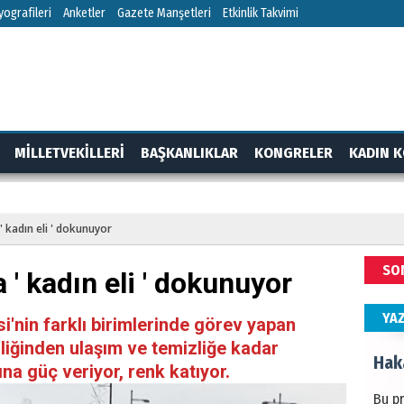
HÜS
ografileri
Anketler
Gazete Manşetleri
Etkinlik Takvimi
Kapka
NEC
MİLLETVEKİLLERİ
BAŞKANLIKLAR
KONGRELER
KADIN K
BAŞYA
önem
RTAJ
GÜNDEM
' kadın eli ' dokunuyor
ALİ
SO
a ' kadın eli ' dokunuyor
Türki
kazan
YA
i'nin farklı birimlerinde görev yapan
liğinden ulaşım ve temizliğe kadar
Hak
ına güç veriyor, renk katıyor.
Bu pr