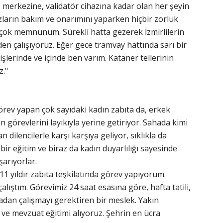
 merkezine, validatör cihazına kadar olan her şeyin
zların bakım ve onarımını yaparken hiçbir zorluk
çok memnunum. Sürekli hatta gezerek İzmirlilerin
n çalışıyoruz. Eğer gece tramvay hattında sarı bir
 işlerinde ve içinde ben varım. Kataner tellerinin
z."
örev yapan çok sayıdaki kadın zabıta da, erkek
görevlerini layıkıyla yerine getiriyor. Sahada kimi
 dilencilerle karşı karşıya geliyor, sıklıkla da
 bir eğitim ve biraz da kadın duyarlılığı sayesinde
arıyorlar.
1 yıldır zabıta teşkilatında görev yapıyorum.
 çalıştım. Görevimiz 24 saat esasına göre, hafta tatili,
madan çalışmayı gerektiren bir meslek. Yakın
ve mevzuat eğitimi alıyoruz. Şehrin en ücra