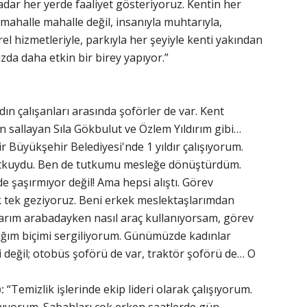
dar her yerde faaliyet gösteriyoruz. Kentin her
mahalle mahalle değil, insanıyla muhtarıyla,
erel hizmetleriyle, parkıyla her şeyiyle kenti yakından
zda daha etkin bir birey yapıyor.”
ın çalışanları arasında şoförler de var. Kent
n sallayan Sıla Gökbulut ve Özlem Yıldırım gibi…
r Büyükşehir Belediyesi'nde 1 yıldır çalışıyorum.
utkuydu. Ben de tutkumu mesleğe dönüştürdüm.
e şaşırmıyor değil! Ama hepsi alıştı. Görev
tek tek geziyoruz. Beni erkek meslektaşlarımdan
klarım arabadayken nasıl araç kullanıyorsam, görev
ığım biçimi sergiliyorum. Günümüzde kadınlar
ibi değil; otobüs şoförü de var, traktör şoförü de… O
:
“Temizlik işlerinde ekip lideri olarak çalışıyorum.