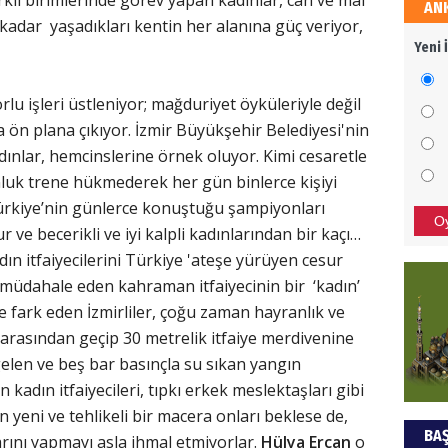
rklı birimlerinde görev yapan kadınlar, can ve mal
AN
HÜS
kadar yaşadıkları kentin her alanına güç veriyor,
Yeni 
Kapka
rlu işleri üstleniyor; mağduriyet öyküleriyle değil
la ön plana çıkıyor. İzmir Büyükşehir Belediyesi'nin
NEC
adınlar, hemcinslerine örnek oluyor. Kimi cesaretle
tonluk trene hükmederek her gün binlerce kişiyi
BAŞYA
 Türkiye’nin günlerce konuştuğu şampiyonları
önem
O
sur ve becerikli ve iyi kalpli kadınlarından bir kaçı…
ın itfaiyecilerini Türkiye 'ateşe yürüyen cesur
ALİ
a müdahale eden kahraman itfaiyecinin bir ‘kadın’
 fark eden İzmirliler, çoğu zaman hayranlık ve
Türki
kazan
r arasından geçip 30 metrelik itfaiye merdivenine
 gelen ve beş bar basınçla su sıkan yangın
 kadın itfaiyecileri, tıpkı erkek meslektaşları gibi
Hak
 yeni ve tehlikeli bir macera onları beklese de,
BAŞ
ını yapmayı asla ihmal etmiyorlar.
Hülya Ercan
o
Bu pr