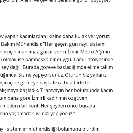
 yapıyorum. Ailem ve çevrem benimle gurur duyuyor."
rev yapan kadınlardan ikisine daha kulak veriyoruz:
Bakım Mühendisi): "Her geçen gün raylı sistemi
im için inanılmaz gurur verici. İzmir Metro A.Ş’nin
i olmak ise bambaşka bir duygu. Tamir atölyesinde
 şey değil. Burada göreve başladığımda elime takım
ptığımda ‘Siz ne yapıyorsunuz. Oturun biz yaparız’
işin içine girmeye başladıkça hep birlikte,
çalışmaya başladık. Tramvayın her bölümünde kadın
m bana göre İzmirli kadınının özgüven
çok modern bir kent. Her şeyden önce burada
run yaşamadan işimizi yapıyoruz."
aylı sistemler mühendisliği bölümünü bitirdim.