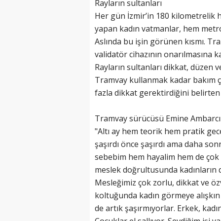
Rayların sultanları
Her gün İzmir’in 180 kilometrelik 
yapan kadın vatmanlar, hem metro 
Aslında bu işin görünen kısmı. Tr
validatör cihazının onarılmasına k
Rayların sultanları dikkat, düzen v
Tramvay kullanmak kadar bakım ça
fazla dikkat gerektirdiğini belirte
Tramvay sürücüsü Emine Ambarcı b
"Altı ay hem teorik hem pratik gec
şaşırdı önce şaşırdı ama daha son
sebebim hem hayalim hem de çok me
meslek doğrultusunda kadınların d
Mesleğimiz çok zorlu, dikkat ve özv
koltuğunda kadın görmeye alışkın 
de artık şaşırmıyorlar. Erkek, kadı