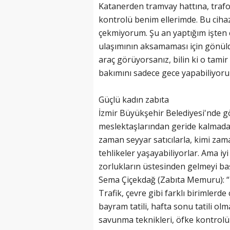
Katanerden tramvay hattına, trafo
kontrolü benim ellerimde. Bu ciha
çekmiyorum. Şu an yaptığım işten 
ulaşımının aksamaması için gönülde
araç görüyorsanız, bilin ki o tamir
bakımını sadece gece yapabiliyoru
Güçlü kadın zabıta
İzmir Büyükşehir Belediyesi'nde g
meslektaşlarından geride kalmadan 
zaman seyyar satıcılarla, kimi zaman
tehlikeler yaşayabiliyorlar. Ama iyi
zorlukların üstesinden gelmeyi baş
Sema Çiçekdağ (Zabıta Memuru): “1
Trafik, çevre gibi farklı birimlerde
bayram tatili, hafta sonu tatili ol
savunma teknikleri, öfke kontrolü 