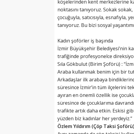
köşelerinden kent merkezlerine ka
noktasını tanıyoruz. Sokak sokak, 
çocuğuyla, satıcısıyla, esnafıyla, y
tanıyoruz. Bu bizi sosyal yaşantımı
Kadın şoförler iş başında
İzmir Büyükşehir Belediyesi’nin kad
trafiğinde profesyonelce direksiyo
Sıla Gökbulut (Birim Şoförü)
:
“İzmi
Araba kullanmak benim için bir t
Arkadaşlar ilk arabaya bindiklerind
süresince İzmir’in tüm ilçelerini 
ayıran en önemli özellik ise çocu
süresince de çocuklarıma davrand
trafikte artık daha etkin. Eskisi g
yüzden biz kadınlar her yerdeyiz.”
Özlem Yıldırım (Çöp Taksi Şoförü)