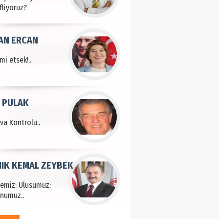
fliyoruz?
AN ERCAN
mi etsek!..
 PULAK
va Kontrolü..
IK KEMAL ZEYBEK
çemiz: Ulusumuz:
numuz..