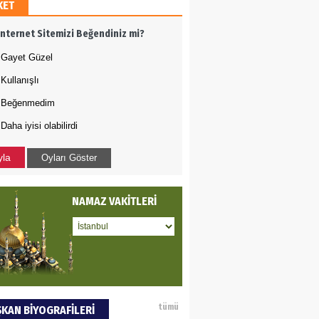
KET
AN ERCAN
İnternet Sitemizi Beğendiniz mi?
mi etsek!..
Gayet Güzel
Kullanışlı
 PULAK
Beğenmedim
Daha iyisi olabilirdi
va Kontrolü..
yla
Oyları Göster
NAMAZ VAKİTLERİ
tümü
KAN BİYOGRAFİLERİ