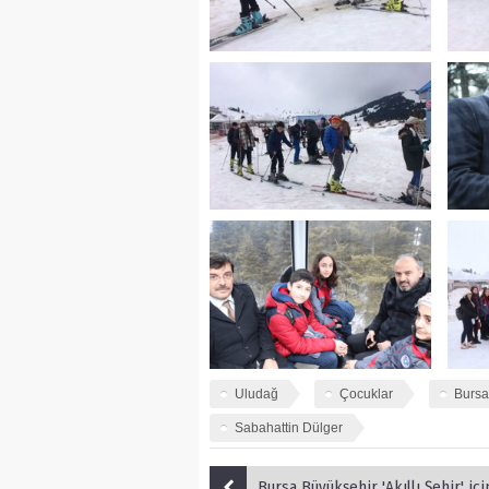
Uludağ
Çocuklar
Bursa
Sabahattin Dülger
Bursa Büyükşehir 'Akıllı Şehir' için fikir 