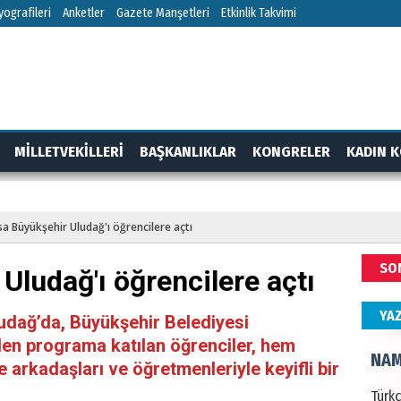
ŞAY
ografileri
Anketler
Gazete Manşetleri
Etkinlik Takvimi
İade 
CAN
MİLLETVEKİLLERİ
BAŞKANLIKLAR
KONGRELER
KADIN K
Göko
RTAJ
GÜNDEM
sa Büyükşehir Uludağ'ı öğrencilere açtı
NAM
SO
Uludağ'ı öğrencilere açtı
Türk
Budu
YA
ludağ’da, Büyükşehir Belediyesi
len programa katılan öğrenciler, hem
HÜS
 arkadaşları ve öğretmenleriyle keyifli bir
Kapka