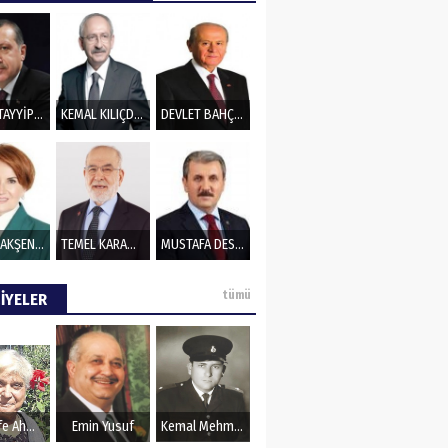
RECEP TAYYİP ERDOĞAN
KEMAL KILIÇDAROĞLU
DEVLET BAHÇELİ
MERAL AKŞENER
TEMEL KARAMOLLAOĞLU
MUSTAFA DESTECİ
tümü
İYELER
Şerife Ahmet
Emin Yusuf
Kemal Mehmet Kanmaz