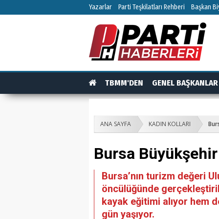
Yazarlar
Parti Teşkilatları Rehberi
Başkan Biy
TBMM'DEN
GENEL BAŞKANLAR
TEŞKİLAT
TEŞKİLAT ÜYELERİ
RÖPO
ANA SAYFA
KADIN KOLLARI
Bur
Bursa Büyükşehir 
Bursa’nın turizm değeri U
öncülüğünde gerçekleştiri
kayak eğitimi alıyor hem de
gün yaşıyor.