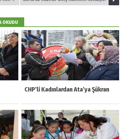
DA OKUDU
CHP’li Kadınlardan Ata’ya Şükran