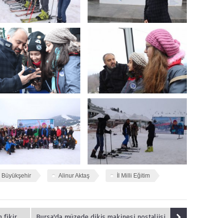
 Büyükşehir
Alinur Aktaş
İl Milli Eğitim
bekliyor.
Bursa'da müzede dikiş makinesi nostaljisi