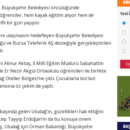
AN
ŞAY
a, Büyükşehir Belediyesi öncülüğünde
Yeni 
öğrenciler, hem kayak eğitimi alıyor hem de
İade 
fli bir gün yaşıyor.
ere ulaşmasını hedefleyen Büyükşehir Belediyesi
CAN
ü ve Bursa Teleferik AŞ desteğiyle gerçekleştirilen
ı.
Göko
 Alinur Aktaş, İl Milli Eğitim Müdürü Sabahattin
O
de Er Nezir Akgül Ortaokulu öğrencileri ile birlikte
ğ Oteller Bölgesi’ne çıktı. Çocuklarla bol bol
ısına öz çekim de yaptı.
aşında gelen Uludağ’ın, güzellikleri hak ettiğini
cep Tayyip Erdoğan’ın da bu konuya önem
ş, Uludağ için Orman Bakanlığı, Büyükşehir
BAŞ