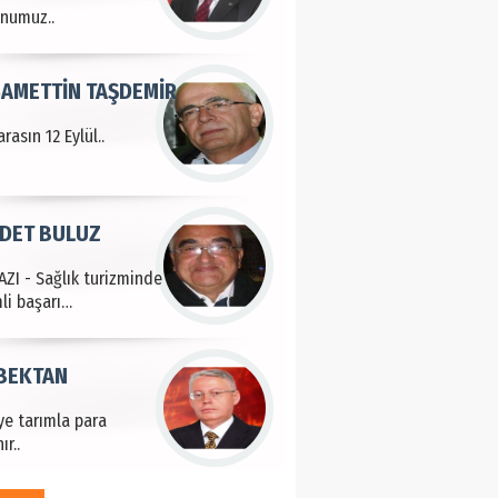
DET BULUZ
ZI - Sağlık turizminde
li başarı…
 BEKTAN
ye tarımla para
ır..
an SOYSAL
oje ile neyi
fliyoruz?