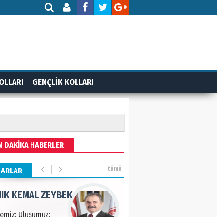
AN ERCAN
mi etsek!..
 PULAK
OLLARI
GENÇLİK KOLLARI
va Kontrolü..
IK KEMAL ZEYBEK
N DAKİKA HABERLER
çemiz: Ulusumuz:
numuz..
tümü
ZARLAR
AMETTİN TAŞDEMİR
rasın 12 Eylül..