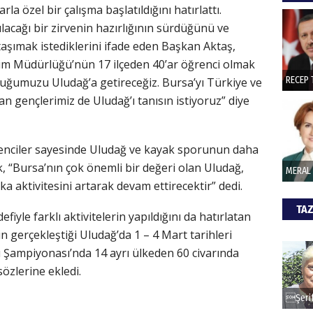
la özel bir çalışma başlatıldığını hatırlattı.
acağı bir zirvenin hazırlığının sürdüğünü ve
aşımak istediklerini ifade eden Başkan Aktaş,
ğitim Müdürlüğü’nün 17 ilçeden 40’ar öğrenci olmak
ocuğumuzu Uludağ’a getireceğiz. Bursa’yı Türkiye ve
n gençlerimiz de Uludağ’ı tanısın istiyoruz” diye
renciler sayesinde Uludağ ve kayak sporunun daha
k, “Bursa’nın çok önemli bir değeri olan Uludağ,
a aktivitesini artarak devam ettirecektir” dedi.
TAZ
iyle farklı aktivitelerin yapıldığını da hatırlatan
in gerçekleştiği Uludağ’da 1 – 4 Mart tarihleri
 Şampiyonası’nda 14 ayrı ülkeden 60 civarında
özlerine ekledi.