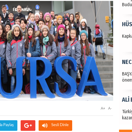
NEC
BAŞYA
önem
ALİ
Türki
kazan
Hak
A+
A-
Bu pr
hede
da Paylaş
Sesli Dinle