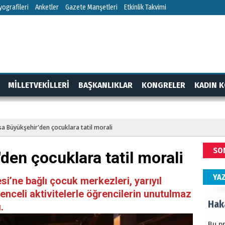
HÜS
ografileri
Anketler
Gazete Manşetleri
Etkinlik Takvimi
Kapka
NEC
MİLLETVEKİLLERİ
BAŞKANLIKLAR
KONGRELER
KADIN K
BAŞYA
önem
RTAJ
GÜNDEM
sa Büyükşehir'den çocuklara tatil morali
ALİ
SO
den çocuklara tatil morali
Türki
kazan
YA
i’ne bağlı çocuk merkezleri, yarıyıl
lenceli aktivitelerle öğrencilerin unutulmaz
Hak
.
Bu pr