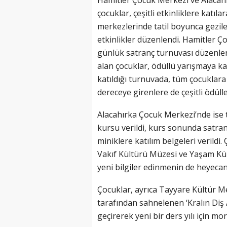
Hamitler Çocuk Merkezi ve Alacah
çocuklar, çeşitli etkinliklere katıla
merkezlerinde tatil boyunca gezile
etkinlikler düzenlendi. Hamitler Ço
günlük satranç turnuvası düzenle
alan çocuklar, ödüllü yarışmaya kat
katıldığı turnuvada, tüm çocuklara
dereceye girenlere de çeşitli ödüller
Alacahırka Çocuk Merkezi’nde ise tat
kursu verildi, kurs sonunda satr
miniklere katılım belgeleri verildi.
Vakıf Kültürü Müzesi ve Yaşam Kül
yeni bilgiler edinmenin de heyecan
Çocuklar, ayrıca Tayyare Kültür M
tarafından sahnelenen ‘Kralın Diş Ağ
geçirerek yeni bir ders yılı için mo