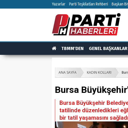
Yazarlar
Parti Teşkilatları Rehberi
Başkan Biy
TBMM'DEN
GENEL BAŞKANLAR
TEŞKİLAT
TEŞKİLAT ÜYELERİ
RÖPO
ANA SAYFA
KADIN KOLLARI
Bur
Bursa Büyükşehir'
Bursa Büyükşehir Belediyes
tatilinde düzenledikleri eğ
bir tatil yaşamasını sağladı