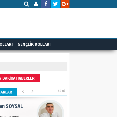
AMETTİN TAŞDEMİR
rasın 12 Eylül..
DET BULUZ
OLLARI
GENÇLİK KOLLARI
ZI - Sağlık turizminde
li başarı…
 BEKTAN
N DAKİKA HABERLER
ye tarımla para
ır..
tümü
ZARLAR
an SOYSAL
oje ile neyi