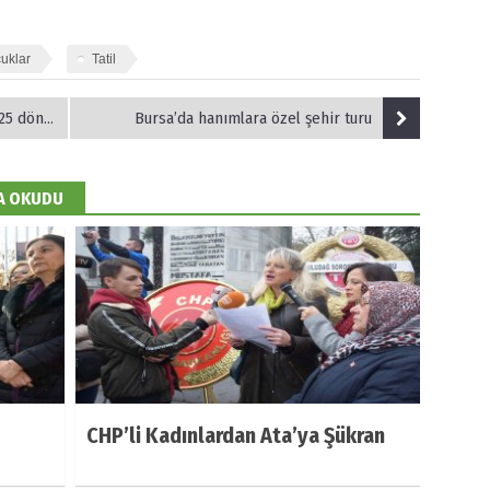
uklar
Tatil
lük park
Bursa’da hanımlara özel şehir turu
DA OKUDU
CHP’li Kadınlardan Ata’ya Şükran