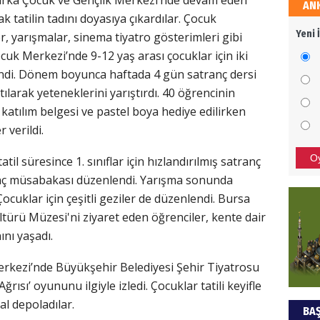
ırka Çocuk ve Gençlik Merkezi’nde devam eden
AN
HÜS
rak tatilin tadını doyasıya çıkardılar. Çocuk
Yeni 
r, yarışmalar, sinema tiyatro gösterimleri gibi
Kapka
cuk Merkezi’nde 9-12 yaş arası çocuklar için iki
ndi. Dönem boyunca haftada 4 gün satranç dersi
ılarak yeteneklerini yarıştırdı. 40 öğrencinin
NEC
 katılım belgesi ve pastel boya hediye edilirken
 verildi.
BAŞYA
önem
O
il süresince 1. sınıflar için hızlandırılmış satranç
anç müsabakası düzenlendi. Yarışma sonunda
ALİ
 Çocuklar için çeşitli geziler de düzenlendi. Bursa
türü Müzesi'ni ziyaret eden öğrenciler, kente dair
Türki
ını yaşadı.
kazan
erkezi’nde Büyükşehir Belediyesi Şehir Tiyatrosu
rısı’ oyununu ilgiyle izledi. Çocuklar tatili keyifle
Hak
ral depoladılar.
BAŞ
Bu pr