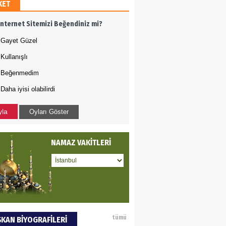
KET
AMETTİN TAŞDEMİR
İnternet Sitemizi Beğendiniz mi?
rasın 12 Eylül..
Gayet Güzel
Kullanışlı
DET BULUZ
Beğenmedim
Daha iyisi olabilirdi
ZI - Sağlık turizminde
li başarı…
yla
Oyları Göster
 BEKTAN
NAMAZ VAKİTLERİ
ye tarımla para
ır..
an SOYSAL
tümü
KAN BİYOGRAFİLERİ
oje ile neyi