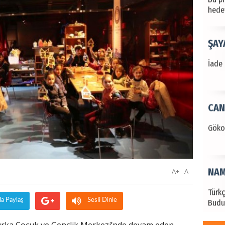
hede
ŞAY
İade 
CAN
Göko
NAM
A+
A-
Türk
Budu
da Paylaş
Sesli Dinle