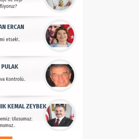
fliyoruz?
AN ERCAN
mi etsek!..
 PULAK
va Kontrolü..
IK KEMAL ZEYBEK
çemiz: Ulusumuz:
numuz..