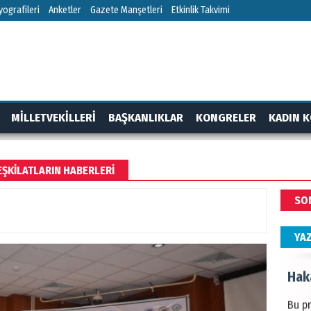
HÜS
ografileri
Anketler
Gazete Manşetleri
Etkinlik Takvimi
Kapka
NEC
MİLLETVEKİLLERİ
BAŞKANLIKLAR
KONGRELER
KADIN K
BAŞYA
önem
RTAJ
GÜNDEM
EŞKILATLARIN HABERLERI
ALİ
SO
Türki
kazan
YA
Hak
Bu pr