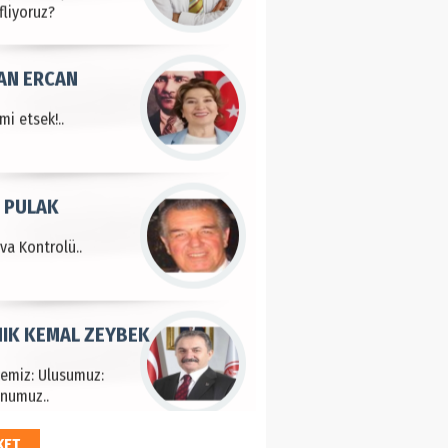
fliyoruz?
AN ERCAN
mi etsek!..
 PULAK
va Kontrolü..
IK KEMAL ZEYBEK
çemiz: Ulusumuz:
numuz..
KET