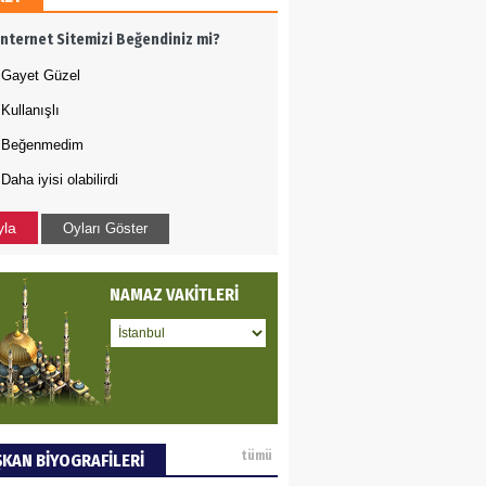
AMETTİN TAŞDEMİR
İnternet Sitemizi Beğendiniz mi?
rasın 12 Eylül..
Gayet Güzel
Kullanışlı
DET BULUZ
Beğenmedim
Daha iyisi olabilirdi
ZI - Sağlık turizminde
li başarı…
yla
Oyları Göster
 BEKTAN
NAMAZ VAKİTLERİ
ye tarımla para
ır..
an SOYSAL
tümü
KAN BİYOGRAFİLERİ
oje ile neyi