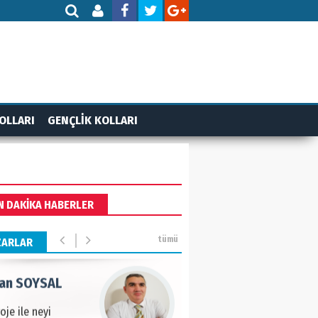
AMETTİN TAŞDEMİR
rasın 12 Eylül..
DET BULUZ
OLLARI
GENÇLİK KOLLARI
ZI - Sağlık turizminde
li başarı…
 BEKTAN
N DAKİKA HABERLER
ye tarımla para
ır..
tümü
ZARLAR
an SOYSAL
oje ile neyi