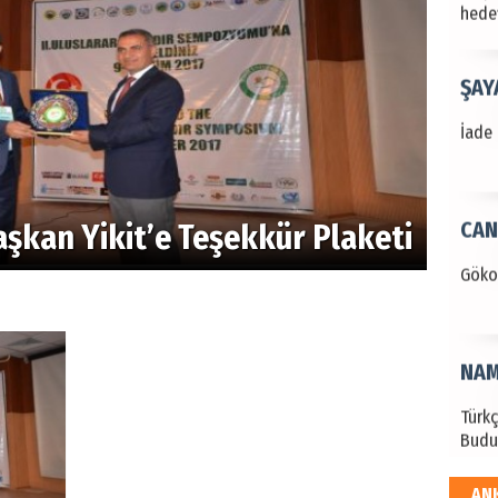
hede
ŞAY
İade 
CAN
şkan Yikit’e Teşekkür Plaketi
Göko
NAM
Türk
Budu
AN