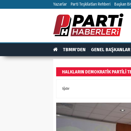
Yazarlar
Parti Teşkilatları Rehberi
Başkan Biy
TBMM'DEN
GENEL BAŞKANLAR
TEŞKİLAT
TEŞKİLAT ÜYELERİ
RÖPO
HALKLARIN DEMOKRATIK PARTILI T
Iğdır