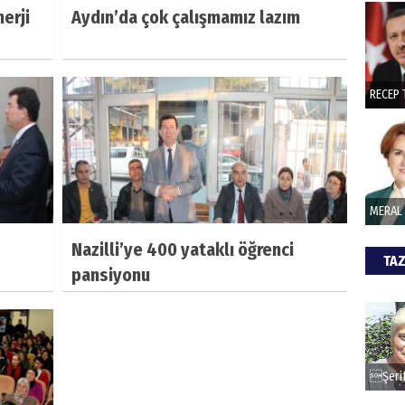
hede
nerji
Aydın’da çok çalışmamız lazım
ŞAY
İade 
CAN
Göko
Nazilli’ye 400 yataklı öğrenci
TAZ
pansiyonu