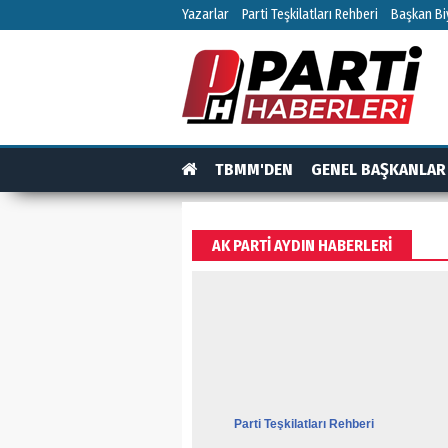
Yazarlar
Parti Teşkilatları Rehberi
Başkan Biy
TBMM'DEN
GENEL BAŞKANLAR
TEŞKİLAT
TEŞKİLAT ÜYELERİ
RÖPO
AK PARTI AYDIN HABERLERI
Parti Teşkilatları Rehberi