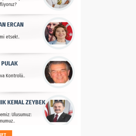
fliyoruz?
AN ERCAN
mi etsek!..
 PULAK
va Kontrolü..
IK KEMAL ZEYBEK
çemiz: Ulusumuz:
numuz..
KET