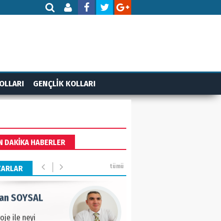
AMETTİN TAŞDEMİR
rasın 12 Eylül..
DET BULUZ
OLLARI
GENÇLİK KOLLARI
ZI - Sağlık turizminde
li başarı…
 BEKTAN
N DAKİKA HABERLER
ye tarımla para
ır..
tümü
ZARLAR
an SOYSAL
oje ile neyi