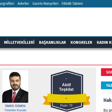
HÜS
ografileri
Anketler
Gazete Manşetleri
Etkinlik Takvimi
Kapka
NEC
MİLLETVEKİLLERİ
BAŞKANLIKLAR
KONGRELER
KADIN K
BAŞYA
önem
RTAJ
GÜNDEM
ALİ
SO
Türki
-
kazan
Aktif
YA
Teşkilat
Hak
-
Puan: 70
ÖMER ÖZMEN
Bu pr
Yönetim Kurulu