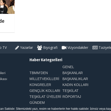
’de
 TV
Yazarlar
Biyografi
Vizyondakiler
Taziyel
Haber Kategorileri
GENEL
ileri
TBMM'DEN
BAŞKANLAR
tikası
MİLLETVEKİLLERİ
BAŞKANLIKLAR
KONGRELER
KADIN KOLLARI
GENÇLİK KOLLARI
TEŞKİLAT
TEŞKİLAT ÜYELERİ
RÖPORTAJ
GÜNDEM
aklıdır. Sitemizdeki yazı, resim ve haberlerin her hakkı saklıdır. İzinsiz veya k