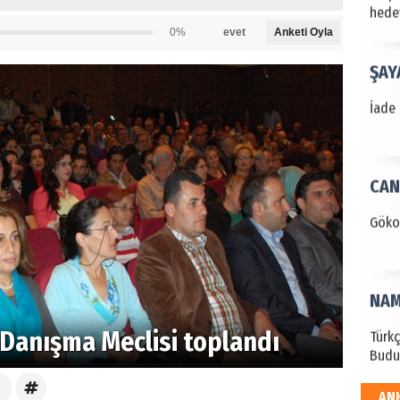
hede
0%
evet
Anketi Oyla
ŞAY
İade 
CAN
Göko
NAM
Türk
ı Danışma Meclisi toplandı
Budu
AN