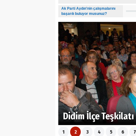
Ak Parti Aydın'nin çalışmalarını
başarılı buluyor musunuz?
Didim İlçe Teşkilat
1
2
3
4
5
6
7