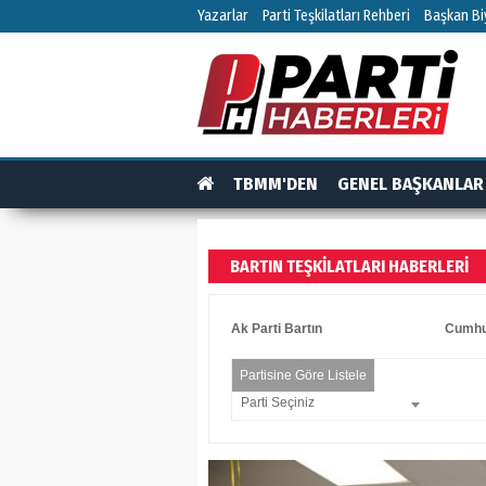
Yazarlar
Parti Teşkilatları Rehberi
Başkan Biy
TBMM'DEN
GENEL BAŞKANLAR
TEŞKİLAT
TEŞKİLAT ÜYELERİ
RÖPO
BARTIN TEŞKILATLARI HABERLERI
Ak Parti Bartın
Cumhur
Partisine Göre Listele
Parti Seçiniz