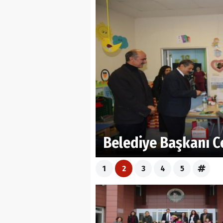
Belediye Başkanı C
1
2
3
4
5