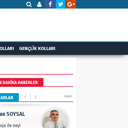
AMETTİN TAŞDEMİR
rasın 12 Eylül..
DET BULUZ
OLLARI
GENÇLİK KOLLARI
ZI - Sağlık turizminde
li başarı…
 BEKTAN
N DAKİKA HABERLER
ye tarımla para
ır..
tümü
ZARLAR
an SOYSAL
oje ile neyi