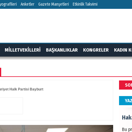
HÜS
ografileri
Anketler
Gazete Manşetleri
Etkinlik Takvimi
Kapka
NEC
MİLLETVEKİLLERİ
BAŞKANLIKLAR
KONGRELER
KADIN K
BAŞYA
önem
RTAJ
GÜNDEM
ALİ
SO
Türki
iyet Halk Partisi Bayburt
kazan
YA
Hak
Bu pr