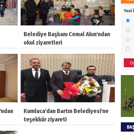
HÜS
Yeni 
Kapka
Belediye Başkanı Cemal Akın'ndan
NEC
okul ziyaretleri
BAŞYA
önem
O
ALİ
Türki
kazan
'ndan
Kumluca'dan Bartın Belediyesi'ne
Hak
teşekkür ziyareti
BAŞ
Bu pr