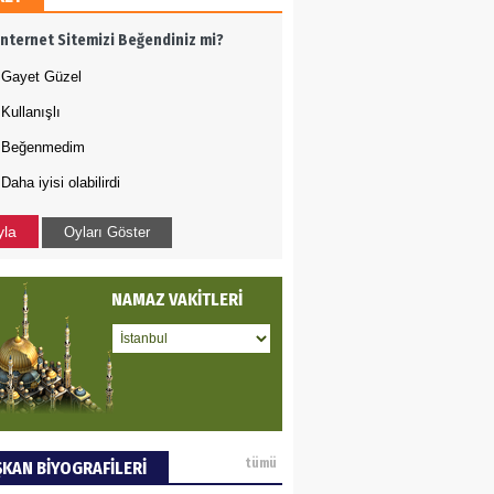
AMETTİN TAŞDEMİR
İnternet Sitemizi Beğendiniz mi?
rasın 12 Eylül..
Gayet Güzel
Kullanışlı
DET BULUZ
Beğenmedim
Daha iyisi olabilirdi
ZI - Sağlık turizminde
li başarı…
yla
Oyları Göster
 BEKTAN
NAMAZ VAKİTLERİ
ye tarımla para
ır..
an SOYSAL
tümü
KAN BİYOGRAFİLERİ
oje ile neyi