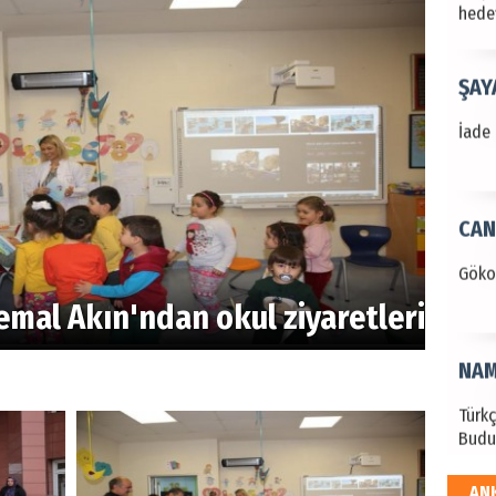
hede
ŞAY
İade 
CAN
Göko
emal Akın'ndan okul ziyaretleri
NAM
Türk
Budu
AN