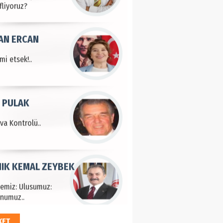
fliyoruz?
AN ERCAN
mi etsek!..
 PULAK
va Kontrolü..
IK KEMAL ZEYBEK
çemiz: Ulusumuz:
numuz..
KET