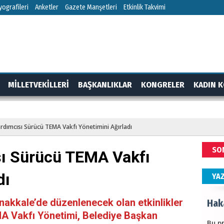
HÜS
ografileri
Anketler
Gazete Manşetleri
Etkinlik Takvimi
Kapka
NEC
MİLLETVEKİLLERİ
BAŞKANLIKLAR
KONGRELER
KADIN K
BAŞYA
önem
RTAJ
GÜNDEM
rdımcısı Sürücü TEMA Vakfı Yönetimini Ağırladı
ALİ
SO
ı Sürücü TEMA Vakfı
Türki
kazan
dı
YA
Hak
akkale’de düzenlenecek olan etkinlikler
MA Vakfı Yönetimi, Belediye Başkan
Bu pr