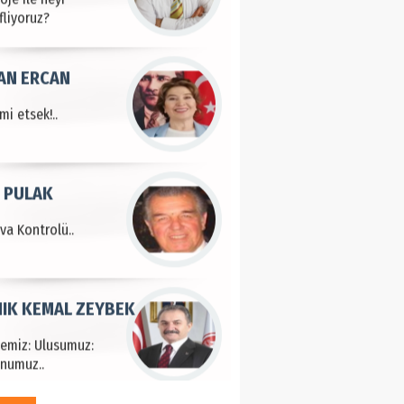
fliyoruz?
AN ERCAN
mi etsek!..
 PULAK
va Kontrolü..
IK KEMAL ZEYBEK
çemiz: Ulusumuz:
numuz..