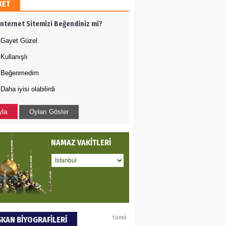
KET
AMETTİN TAŞDEMİR
İnternet Sitemizi Beğendiniz mi?
rasın 12 Eylül..
Gayet Güzel
Kullanışlı
DET BULUZ
Beğenmedim
Daha iyisi olabilirdi
ZI - Sağlık turizminde
li başarı…
yla
Oyları Göster
 BEKTAN
NAMAZ VAKİTLERİ
ye tarımla para
ır..
an SOYSAL
tümü
KAN BİYOGRAFİLERİ
oje ile neyi