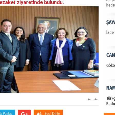
ezaket ziyaretinde bulundu.
hede
ŞAY
İade 
CAN
Göko
NAM
Türk
A+
A-
Budu
da Paylaş
Sesli Dinle