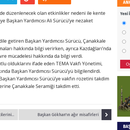
AN
HÜS
e düzenlenecek olan etkinlikler nedeni ile kente
Yeni 
Kapka
ye Başkan Yardımcısı Ali Sürücü’ye nezaket
ile getiren Başkan Yardımcısı Sürücü, Çanakkale
NEC
maları hakkında bilgi verirken, ayrıca Kazdağları’nda
BAŞYA
evre mücadelesi hakkında da bilgi verdi.
önem
lu olduklarını ifade eden TEMA Vakfı Yönetimi,
O
kında Başkan Yardımcısı Sürücü’yü bilgilendirdi.
 Başkan Yardımcısı Sürücü’ye vakfın rozetini takdim
ALİ
lerine Çanakkale Seramiği takdim etti.
Türki
kazan
Ağırladı
Başkan Gökhan'ın ağır misafirleri
Hak
BAŞ
Bu pr