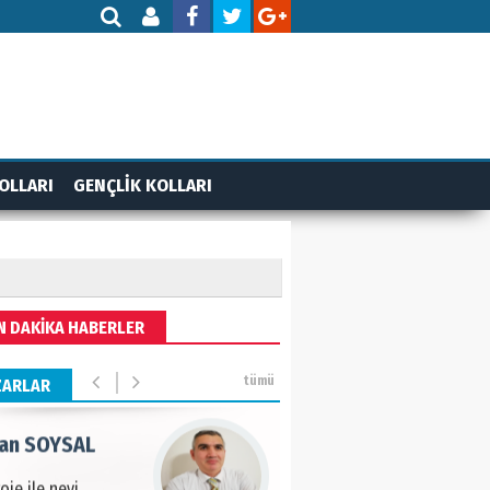
AMETTİN TAŞDEMİR
rasın 12 Eylül..
DET BULUZ
OLLARI
GENÇLİK KOLLARI
ZI - Sağlık turizminde
li başarı…
 BEKTAN
N DAKİKA HABERLER
ye tarımla para
ır..
tümü
ZARLAR
an SOYSAL
oje ile neyi