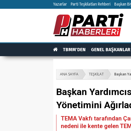
Yazarlar
Parti Teşkilatları Rehberi
Başkan Biy
TBMM'DEN
GENEL BAŞKANLAR
TEŞKİLAT
TEŞKİLAT ÜYELERİ
RÖPO
ANA SAYFA
TEŞKİLAT
Başkan Ya
Başkan Yardımcıs
Yönetimini Ağırla
TEMA Vakfı tarafından Çan
nedeni ile kente gelen TE