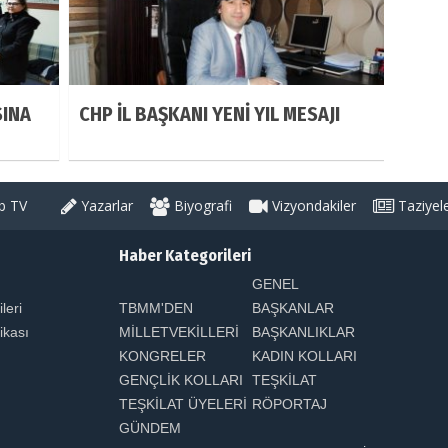
SINA
CHP İL BAŞKANI YENİ YIL MESAJI
 TV
Yazarlar
Biyografi
Vizyondakiler
Taziyel
Haber Kategorileri
GENEL
ileri
TBMM'DEN
BAŞKANLAR
tikası
MİLLETVEKİLLERİ
BAŞKANLIKLAR
KONGRELER
KADIN KOLLARI
GENÇLİK KOLLARI
TEŞKİLAT
TEŞKİLAT ÜYELERİ
RÖPORTAJ
GÜNDEM