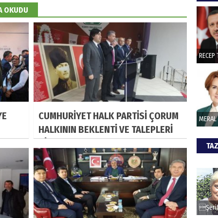
hede
DA OKUDU
ŞAY
İade 
CAN
YE
CUMHURİYET HALK PARTİSİ ÇORUM
Göko
HALKININ BEKLENTİ VE TALEPLERİ
DİNLEYECEK
TAZ