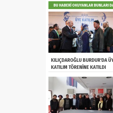
BU HABERİ OKUYANLAR BUNLARI 
KILIÇDAROĞLU BURDUR'DA Ü
KATILIM TÖRENİNE KATILDI