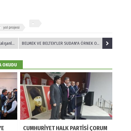
yol projesi
İle Yaptı
BELMEK VE BELTEK'LER SUDAN'A ÖRNEK OLUYOR
DA OKUDU
YE
CUMHURİYET HALK PARTİSİ ÇORUM