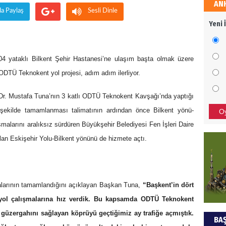
AN
HÜS
da Paylaş
Sesli Dinle
Yeni 
Kapka
04 yataklı Bilkent Şehir Hastanesi’ne ulaşım başta olmak üzere
NEC
ODTÜ Teknokent yol projesi, adım adım ilerliyor.
BAŞYA
r. Mustafa Tuna’nın 3 katlı ODTÜ Teknokent Kavşağı’nda yaptığı
önem
r şekilde tamamlanması talimatının ardından önce Bilkent yönü-
O
ışmalarını aralıksız sürdüren Büyükşehir Belediyesi Fen İşleri Daire
ALİ
olan Eskişehir Yolu-Bilkent yönünü de hizmete açtı.
Türki
kazan
şmalarının tamamlandığını açıklayan Başkan Tuna,
“Başkent’in dört
 yol çalışmalarına hız verdik. Bu kapsamda ODTÜ Teknokent
Hak
güzergahını sağlayan köprüyü geçtiğimiz ay trafiğe açmıştık.
BAŞ
Bu pr