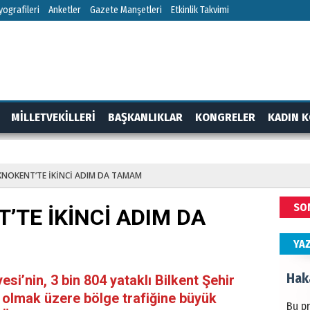
HÜS
ografileri
Anketler
Gazete Manşetleri
Etkinlik Takvimi
Kapka
NEC
MİLLETVEKİLLERİ
BAŞKANLIKLAR
KONGRELER
KADIN K
BAŞYA
önem
RTAJ
GÜNDEM
NOKENT’TE İKİNCİ ADIM DA TAMAM
ALİ
SO
’TE İKİNCİ ADIM DA
Türki
kazan
YA
Hak
si’nin, 3 bin 804 yataklı Bilkent Şehir
 olmak üzere bölge trafiğine büyük
Bu pr