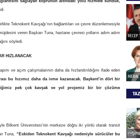
ğlantısını sağlayan köprünün altındaki yolu hizmete sunduk,
hede
di.
irlikte Teknokent Kavşağı’nın bağlantıları ve çevre düzenlemesiyle
ŞAY
i müjdesini veren Başkan Tuna, hastane çevresi yolların adım adım
İade 
ağını söyledi.
AR HIZLANACAK
CAN
 yapım ve açım çalışmalarının daha da hızlandırıldığını ifade eden
Göko
ası bu hızımız daha da ivme kazanacak. Başkent’in dört bir
ttiğimiz pek çok kavşak ve yol projemiz bir bir çözüme
TAZ
kent Üniversitesi’nin merkeze doğru iki yönlü olarak transit
kan Tuna,
“Eskiden Teknokent Kavşağı nedeniyle sürücüler bu