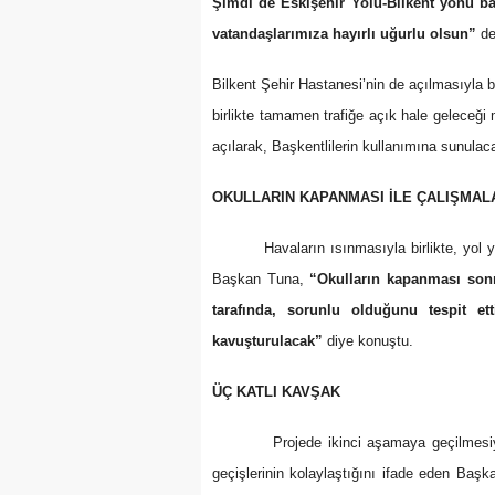
Şimdi de Eskişehir Yolu-Bilkent yönü ba
vatandaşlarımıza hayırlı uğurlu olsun”
de
Bilkent Şehir Hastanesi’nin de açılmasıyla b
birlikte tamamen trafiğe açık hale geleceğ
açılarak, Başkentlilerin kullanımına sunulac
OKULLARIN KAPANMASI İLE ÇALIŞMAL
Havaların ısınmasıyla birlikte, yol
Başkan Tuna,
“Okulların kapanması sonr
tarafında, sorunlu olduğunu tespit e
kavuşturulacak”
diye konuştu.
ÜÇ KATLI KAVŞAK
Projede ikinci aşamaya geçilmesiyle Bil
geçişlerinin kolaylaştığını ifade eden Baş