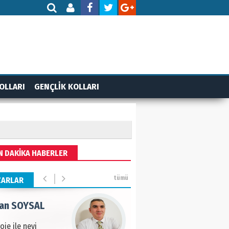
AMETTİN TAŞDEMİR
rasın 12 Eylül..
DET BULUZ
OLLARI
GENÇLİK KOLLARI
ZI - Sağlık turizminde
li başarı…
 BEKTAN
N DAKİKA HABERLER
ye tarımla para
ır..
tümü
ZARLAR
an SOYSAL
oje ile neyi