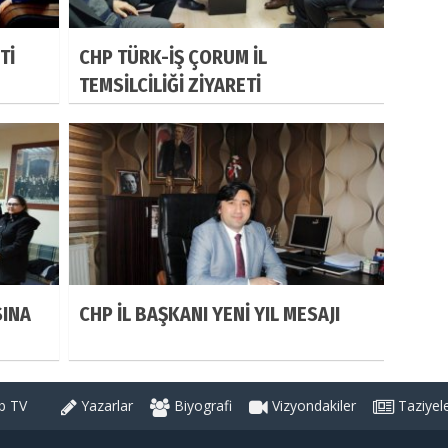
Tİ
CHP TÜRK-İŞ ÇORUM İL
TEMSİLCİLİĞİ ZİYARETİ
SINA
CHP İL BAŞKANI YENİ YIL MESAJI
 TV
Yazarlar
Biyografi
Vizyondakiler
Taziyel