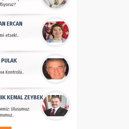
fliyoruz?
AN ERCAN
mi etsek!..
 PULAK
va Kontrolü..
IK KEMAL ZEYBEK
çemiz: Ulusumuz:
numuz..