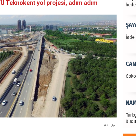
Ü Teknokent yol projesi, adım adım
hede
ŞAY
İade 
CAN
Göko
NAM
Türk
Budu
A+
A-