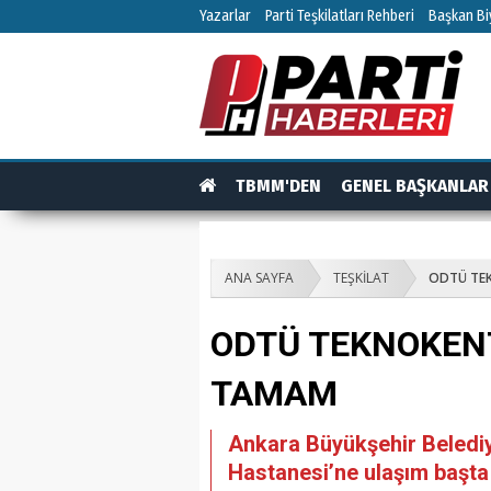
Yazarlar
Parti Teşkilatları Rehberi
Başkan Biy
TBMM'DEN
GENEL BAŞKANLAR
TEŞKİLAT
TEŞKİLAT ÜYELERİ
RÖPO
ANA SAYFA
TEŞKİLAT
ODTÜ TEK
ODTÜ TEKNOKENT
TAMAM
Ankara Büyükşehir Belediye
Hastanesi’ne ulaşım başta