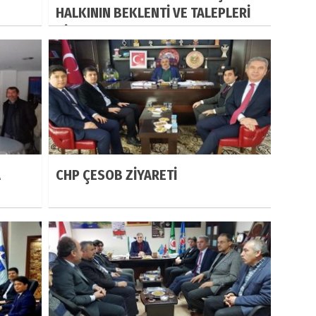
HALKININ BEKLENTİ VE TALEPLERİ
DİNLEYECEK
A
CHP ÇESOB ZİYARETİ