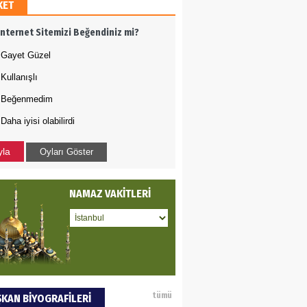
KET
AMETTİN TAŞDEMİR
İnternet Sitemizi Beğendiniz mi?
rasın 12 Eylül..
Gayet Güzel
Kullanışlı
DET BULUZ
Beğenmedim
Daha iyisi olabilirdi
ZI - Sağlık turizminde
li başarı…
yla
Oyları Göster
 BEKTAN
NAMAZ VAKİTLERİ
ye tarımla para
ır..
an SOYSAL
tümü
KAN BİYOGRAFİLERİ
oje ile neyi