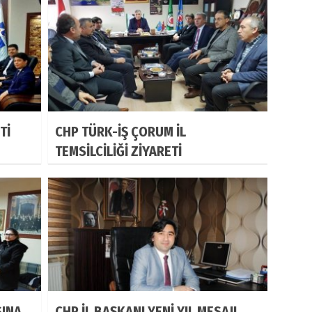
Tİ
CHP TÜRK-İŞ ÇORUM İL
TEMSİLCİLİĞİ ZİYARETİ
SINA
CHP İL BAŞKANI YENİ YIL MESAJI