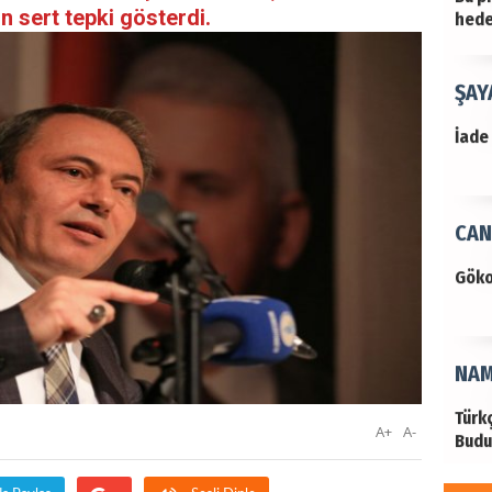
in sert tepki gösterdi.
hede
ŞAY
İade 
CAN
Göko
NAM
Türk
A+
A-
Budu