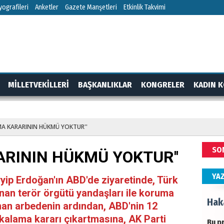
HÜS
ografileri
Anketler
Gazete Manşetleri
Etkinlik Takvimi
Kapk
NEC
MİLLETVEKİLLERİ
BAŞKANLIKLAR
KONGRELER
KADIN K
BAŞY
turi
RTAJ
GÜNDEM
başa
MA KARARININ HÜKMÜ YOKTUR''
ALİ
SO
ARININ HÜKMÜ YOKTUR''
Türk
kazan
YA
ip Erdoğan'ın ABD'de ziyaretinde, Türk
nan terör örgütü yandaşları ile koruma
Hak
anan arbedenin ardından, ABD'nin 12
kalama kararı çıkartmasına, AK Parti
Bu pr