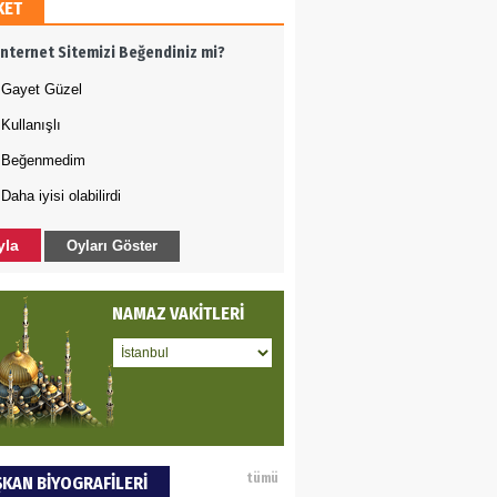
KET
AMETTİN TAŞDEMİR
İnternet Sitemizi Beğendiniz mi?
arasın 12 Eylül..
Gayet Güzel
Kullanışlı
DET BULUZ
Beğenmedim
Daha iyisi olabilirdi
AZI - Sağlık
zminde önemli
yla
Oyları Göster
rı…
 BEKTAN
NAMAZ VAKİTLERİ
iye tarımla para
ır..
an SOYSAL
tümü
KAN BİYOGRAFİLERİ
oje ile neyi