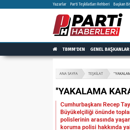
Yazarlar
Parti Teşkilatları Rehberi
Başkan Biy
TBMM'DEN
GENEL BAŞKANLAR
TEŞKİLAT
TEŞKİLAT ÜYELERİ
RÖPO
ANA SAYFA
TEŞKİLAT
''YAKALA
''YAKALAMA KAR
Cumhurbaşkanı Recep Tayy
Büyükelçiliği önünde topla
polislerinin arasında yaş
koruma polisi hakkında ya