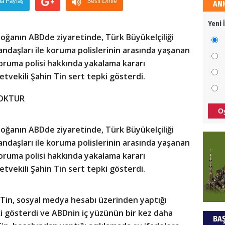
da Paylaş
Sesli Dinle
AN
HÜS
Yeni 
Kapk
anın ABDde ziyaretinde, Türk Büyükelçiliği
daşları ile koruma polislerinin arasında yaşanan
oruma polisi hakkında yakalama kararı
NEC
letvekili Şahin Tin sert tepki gösterdi.
BAŞY
OKTUR
turi
O
başa
anın ABDde ziyaretinde, Türk Büyükelçiliği
ALİ
daşları ile koruma polislerinin arasında yaşanan
oruma polisi hakkında yakalama kararı
Türk
letvekili Şahin Tin sert tepki gösterdi.
kazan
in Tin, sosyal medya hesabı üzerinden yaptığı
Hak
ki gösterdi ve ABDnin iç yüzünün bir kez daha
BAŞ
Bu pr