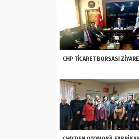
CHP TİCARET BORSASI ZİYARE
CHP’DEN OTOMOBİL FABRİKA