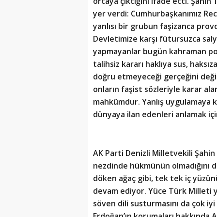
ortaya çıktığını ifade etti. Şahin
yer verdi: Cumhurbaşkanımız Rec
yanlısı bir grubun faşizanca prov
Devletimize karşı fütursuzca saly
yapmayanlar bugün kahraman polis
talihsiz kararı haklıya sus, haksıza
doğru etmeyeceği gerçeğini deği
onların faşist sözleriyle karar a
mahkûmdur. Yanlış uygulamaya kan
dünyaya ilan edenleri anlamak iç
AK Parti Denizli Milletvekili Şahi
nezdinde hükmünün olmadığını da 
döken ağaç gibi, tek tek iç yüzü
devam ediyor. Yüce Türk Milleti y
söven dili susturmasını da çok i
Erdoğan’ın korumaları hakkında A