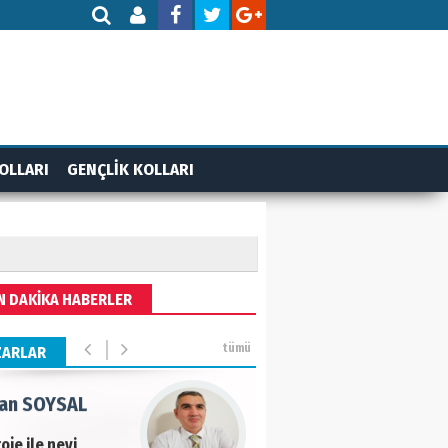
AMETTİN TAŞDEMİR
arasın 12 Eylül..
DET BULUZ
OLLARI
GENÇLİK KOLLARI
AZI - Sağlık
zminde önemli
rı…
 BEKTAN
N DAKİKA HABERLER
iye tarımla para
ır..
tümü
ZARLAR
an SOYSAL
oje ile neyi