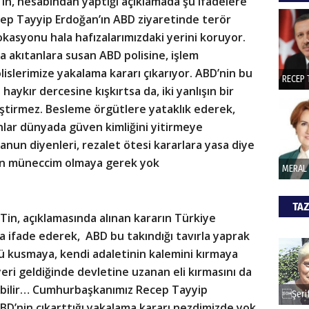
 Tin, hesabından yaptığı açıklamada şu ifadelere
hede
ep Tayyip Erdoğan’ın ABD ziyaretinde terör
okasyonu hala hafızalarımızdaki yerini koruyor.
a akıtanlara susan ABD polisine, işlem
ŞAY
lerimize yakalama kararı çıkarıyor. ABD’nin bu
İade 
 haykır dercesine kışkırtsa da, iki yanlışın bir
ştirmez. Besleme örgütlere yataklık ederek,
lanlar dünyada güven kimliğini yitirmeye
CAN
un diyenleri, rezalet ötesi kararlara yasa diye
in müneccim olmaya gerek yok
Göko
TAZ
n Tin, açıklamasında alınan kararın Türkiye
ifade ederek,  ABD bu takındığı tavırla yaprak
nü kusmaya, kendi adaletinin kalemini kırmaya
eri geldiğinde devletine uzanan eli kırmasını da
yi bilir… Cumhurbaşkanımız Recep Tayyip
BD’nin çıkarttığı yakalama kararı nezdimizde yok