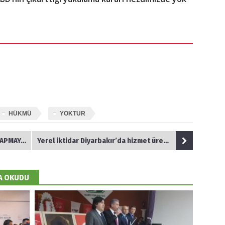
HÜKMÜ
YOKTUR
 GELDİK
Yerel iktidar Diyarbakır’da hizmet üretemiyor
DA OKUDU