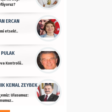
fliyoruz?
AN ERCAN
mi etsek!..
 PULAK
va Kontrolü..
IK KEMAL ZEYBEK
çemiz: Ulusumuz:
numuz..