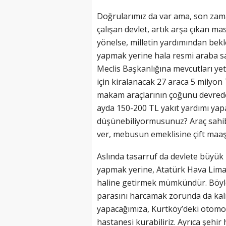
Doğrularımız da var ama, son zam
çalışan devlet, artık arşa çıkan ma
yönelse, milletin yardımından bekl
yapmak yerine hala resmi araba s
Meclis Başkanlığına mevcutları ye
için kiralanacak 27 araca 5 milyon 
makam araçlarının çoğunu devreden
ayda 150-200 TL yakıt yardımı ya
düşünebiliyormusunuz? Araç sahibi
ver, mebusun emeklisine çift maa
Aslında tasarruf da devlete büyük b
yapmak yerine, Atatürk Hava Lim
haline getirmek mümkündür. Böyle
parasını harcamak zorunda da kalm
yapacağımıza, Kurtköy’deki otomob
hastanesi kurabiliriz. Ayrıca şehir