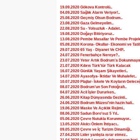
19.09.2020 Gökova Kontrolü..
04.09.2020 Sağlık Alarm Veriyor!..
25.08.2020 Geçmiş Olsun Bodrum..
23.08.2020 Gaza Gelmeyelim..
22.08.2020 Su - Yolsuzluk - Adalet..
19.08.2020 Doğayı Bitiriyoruz..
13.08.2020 Pembe Masallar Ve Pembe Projele
05.08.2020 Korona- Okullar- Ekonomi ve Tatil.
29.07.2020 65 Yaş - Diyanet Ve CHP..
24.07.2020 Fenerbahçe Nereye?..
23.07.2020 Yeter Artık Bodrum'a Dokunmayın
21.07.2020 Kıbrıs Türk'tür Türk Kalacak
16.07.2020 Günlük Yaşam Şikayetleri..
14.07.2020 Ayasofya- İktidar Ve Muhalefet..
10.07.2020 Plajlar- İskele Ve Koyların Geleceğ
08.07.2020 Bodrum'un Son Fotoğrafı..
04.07.2020 Acil İşler Dururken..
26.06.2020 Kitap Dünyasında Gezinti..
24.06.2020 Bodrum Müzesi'nin hazin hali..
19.06.2020 Maske Ve Açıklık Rejimi..
08.06.2020 Sadun Boro'suz 5 Yıl..
05.06.2020 Çevre Nutukla Korunmuyor..
13.05.2020 Akılcı Önlem İhtiyacı..
09.05.2020 Çevre ve İç Turizm Dinamiği..
27.04.2020 Lider yanlışta ısrar etmez..