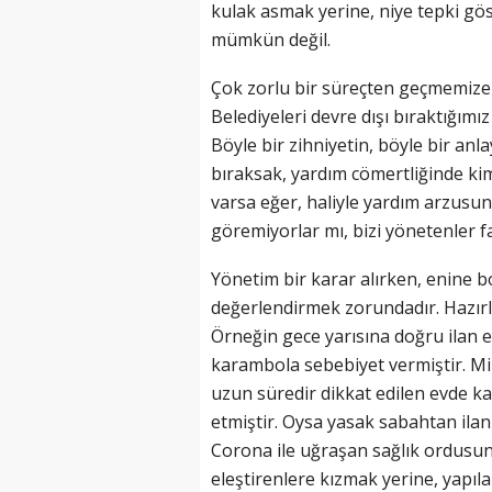
kulak asmak yerine, niye tepki gös
mümkün değil.
Çok zorlu bir süreçten geçmemize
Belediyeleri devre dışı bıraktığımı
Böyle bir zihniyetin, böyle bir a
bıraksak, yardım cömertliğinde k
varsa eğer, haliyle yardım arzusun
göremiyorlar mı, bizi yönetenler f
Yönetim bir karar alırken, enine b
değerlendirmek zorundadır. Hazırlı
Örneğin gece yarısına doğru ilan e
karambola sebebiyet vermiştir. Mil
uzun süredir dikkat edilen evde k
etmiştir. Oysa yasak sabahtan ilan
Corona ile uğraşan sağlık ordusu
eleştirenlere kızmak yerine, yapıl