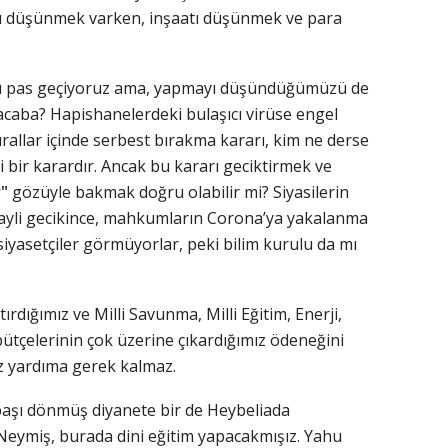
rı düşünmek varken, inşaatı düşünmek ve para
aklı pas geçiyoruz ama, yapmayı düşündüğümüzü de
acaba? Hapishanelerdeki bulaşıcı virüse engel
urallar içinde serbest bırakma kararı, kim ne derse
i bir karardır. Ancak bu kararı geciktirmek ve
r"
gözüyle bakmak doğru olabilir mi? Siyasilerin
hayli gecikince, mahkumların Corona’ya yakalanma
siyasetçiler görmüyorlar, peki bilim kurulu da mı
ırdığımız ve Milli Savunma, Milli Eğitim, Enerji,
 bütçelerinin çok üzerine çıkardığımız ödeneğini
iz yardıma gerek kalmaz.
başı dönmüş diyanete bir de Heybeliada
eymiş, burada dini eğitim yapacakmışız. Yahu