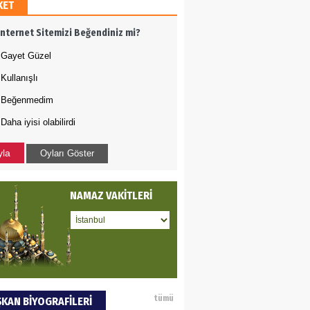
KET
AMETTİN TAŞDEMİR
İnternet Sitemizi Beğendiniz mi?
rasın 12 Eylül..
Gayet Güzel
Kullanışlı
DET BULUZ
Beğenmedim
Daha iyisi olabilirdi
ZI - Sağlık turizminde
li başarı…
yla
Oyları Göster
 BEKTAN
NAMAZ VAKİTLERİ
ye tarımla para
ır..
an SOYSAL
tümü
KAN BİYOGRAFİLERİ
oje ile neyi