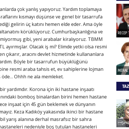
hede
anlarda çok yanlış yapıyoruz. Yardım toplamaya
sraflarını kısmayı düşünse ve genel bir tasarrufa
ŞAY
ediği gelirin üç katını hemen elde eder. Ama öyle
altanatını körüklüyoruz. Cumhurbaşkanlığına ve
İade 
tmiyormuş gibi, yeni arabalar kiralıyoruz. TBMM
TL ayırmışlar. Olacak iş mi? Elimde yetki olsa resmi
 çıkarır, aracını devlet hizmetinde kullananlara
CAN
pardım. Böyle bir tasarrufun büyüklüğünü
ne resmi araba tahsis et, ev sahiplerine lojman
Göko
ş öde… Ohhh ne ala memleket.
TAZ
ir yardımdır. Korona için iki hastane inşaatı
anındaki bomboş binalardan birini hemen hastane
ce inşaat için 45 gün beklemek ve dünyanın
ayız. Keza Kadıköy yakasında ikinci bir hastane
il yarış alanına derhal masrafsız bir sahra
 hastaneleri nedeniyle boş tutulan hastaneleri