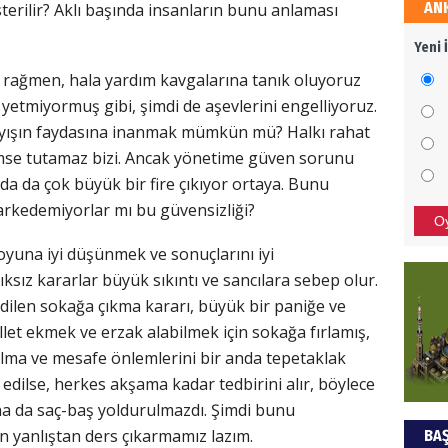
AN
terilir? Aklı başında insanların bunu anlaması
HÜS
Yeni 
Kapka
 rağmen, hala yardım kavgalarına tanık oluyoruz
z yetmiyormuş gibi, şimdi de aşevlerini engelliyoruz.
nlayışın faydasına inanmak mümkün mü? Halkı rahat
NEC
imse tutamaz bizi. Ancak yönetime güven sorunu
da da çok büyük bir fire çıkıyor ortaya. Bunu
BAŞYA
önem
arkedemiyorlar mı bu güvensizliği?
O
oyuna iyi düşünmek ve sonuçlarını iyi
ALİ
ksız kararlar büyük sıkıntı ve sancılara sebep olur.
dilen sokağa çıkma kararı, büyük bir paniğe ve
Türki
let ekmek ve erzak alabilmek için sokağa fırlamış,
kazan
alma ve mesafe önlemlerini bir anda tepetaklak
 edilse, herkes akşama kadar tedbirini alır, böylece
Hak
na da saç-baş yoldurulmazdı. Şimdi bunu
an yanlıştan ders çıkarmamız lazım.
BAŞ
Bu pr