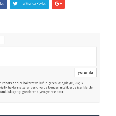
laş
Twitter'da Paylaş
yorumla
, rahatsız edici, hakaret ve küfür içeren, aşağılayıcı, küçük
işilik haklarına zarar verici ya da benzeri niteliklerde içeriklerden
rumluluk içeriği gönderen Üye/Üyeler’e aittir.