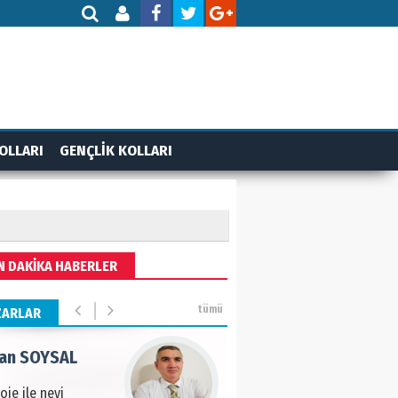
AMETTİN TAŞDEMİR
rasın 12 Eylül..
DET BULUZ
OLLARI
GENÇLİK KOLLARI
ZI - Sağlık turizminde
li başarı…
 BEKTAN
N DAKİKA HABERLER
ye tarımla para
ır..
tümü
ZARLAR
an SOYSAL
oje ile neyi