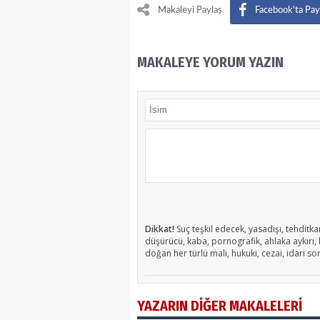
Makaleyi Paylaş
Facebook'ta Pay
MAKALEYE YORUM YAZIN
Dikkat!
Suç teşkil edecek, yasadışı, tehditkar
düşürücü, kaba, pornografik, ahlaka aykırı, k
doğan her türlü mali, hukuki, cezai, idari so
YAZARIN DİĞER MAKALELERİ