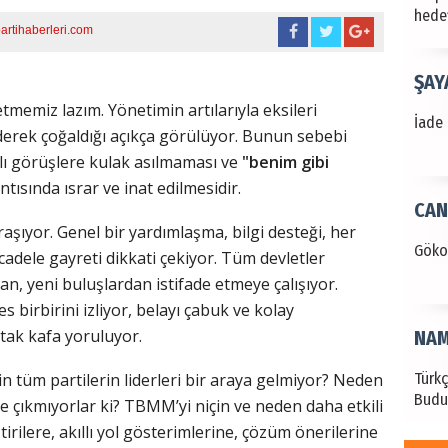
hede
rtihaberleri.com
ŞAY
tmemiz lazım. Yönetimin artılarıyla eksileri
İade 
iderek çoğaldığı açıkça görülüyor. Bunun sebebi
lı görüşlere kulak asılmaması ve
"benim gibi
ntısında ısrar ve inat edilmesidir.
CAN
aşıyor. Genel bir yardımlaşma, bilgi desteği, her
Göko
dele gayreti dikkati çekiyor. Tüm devletler
n, yeni buluşlardan istifade etmeye çalışıyor.
 birbirini izliyor, belayı çabuk ve kolay
tak kafa yoruluyor.
NAM
Türk
 tüm partilerin liderleri bir araya gelmiyor? Neden
Budu
kte çıkmıyorlar ki? TBMM’yi niçin ve neden daha etkili
tirilere, akıllı yol gösterimlerine, çözüm önerilerine