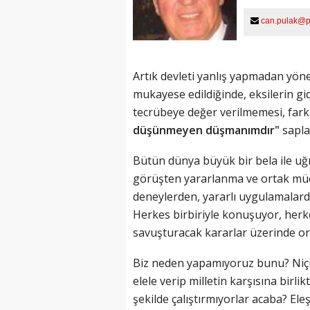
can.pulak@pa
Artık devleti yanlış yapmadan yöne
mukayese edildiğinde, eksilerin g
tecrübeye değer verilmemesi, fark
düşünmeyen düşmanımdır"
sapla
Bütün dünya büyük bir bela ile uğr
görüşten yararlanma ve ortak müca
deneylerden, yararlı uygulamalarda
Herkes birbiriyle konuşuyor, herkes
savuşturacak kararlar üzerinde or
Biz neden yapamıyoruz bunu? Niçin
elele verip milletin karşısına birli
şekilde çalıştırmıyorlar acaba? Eleş