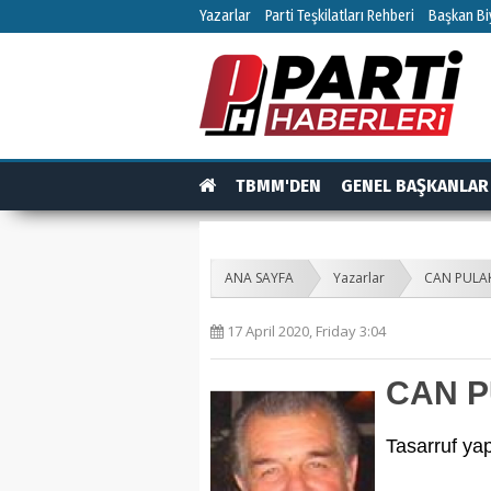
Yazarlar
Parti Teşkilatları Rehberi
Başkan Biy
TBMM'DEN
GENEL BAŞKANLAR
TEŞKİLAT
TEŞKİLAT ÜYELERİ
RÖPO
ANA SAYFA
Yazarlar
CAN PULA
17 April 2020, Friday 3:04
CAN 
Tasarruf ya