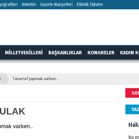
HÜS
ografileri
Anketler
Gazete Manşetleri
Etkinlik Takvimi
Kapka
NEC
MİLLETVEKİLLERİ
BAŞKANLIKLAR
KONGRELER
KADIN K
BAŞYA
önem
RTAJ
GÜNDEM
K
Tasarruf yapmak varken..
ALİ
SO
Türki
kazan
PULAK
YA
Hak
pmak varken..
Bu pr