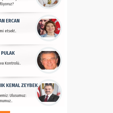
fliyoruz?
AN ERCAN
mi etsek!..
 PULAK
va Kontrolü..
IK KEMAL ZEYBEK
çemiz: Ulusumuz:
numuz..