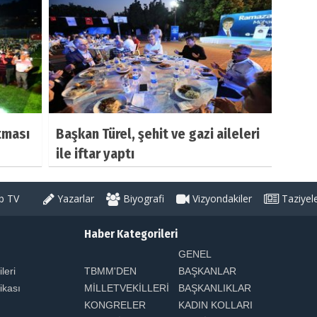
tması
Başkan Türel, şehit ve gazi aileleri
ile iftar yaptı
 TV
Yazarlar
Biyografi
Vizyondakiler
Taziyel
Haber Kategorileri
GENEL
ileri
TBMM'DEN
BAŞKANLAR
tikası
MİLLETVEKİLLERİ
BAŞKANLIKLAR
KONGRELER
KADIN KOLLARI