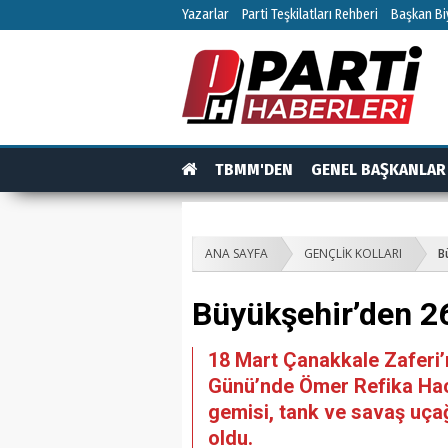
Yazarlar
Parti Teşkilatları Rehberi
Başkan Biy
TBMM'DEN
GENEL BAŞKANLAR
TEŞKİLAT
TEŞKİLAT ÜYELERİ
RÖPO
ANA SAYFA
GENÇLİK KOLLARI
B
Büyükşehir’den 2
18 Mart Çanakkale Zaferi’
Günü’nde Ömer Refika Hacı
gemisi, tank ve savaş uça
oldu.