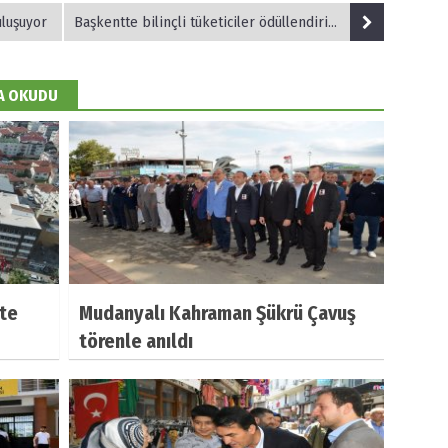
uluşuyor
Başkentte bilinçli tüketiciler ödüllendiriliyor
DA OKUDU
te
Mudanyalı Kahraman Şükrü Çavuş
törenle anıldı