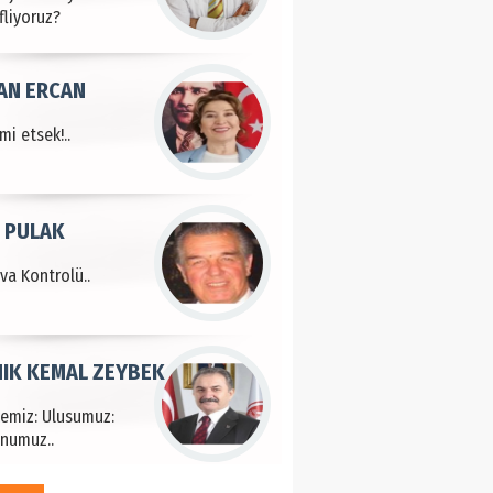
fliyoruz?
AN ERCAN
mi etsek!..
 PULAK
va Kontrolü..
IK KEMAL ZEYBEK
çemiz: Ulusumuz:
numuz..