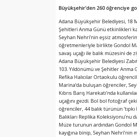
Büyükşehir’den 260 öğrenciye go
Adana Büyükşehir Belediyesi, 18 M
Şehitleri Anma Günü etkinlikleri k
Seyhan Nehri’nin eşsiz atmosferin
öğretmenleriyle birlikte Gondol M
savaş uçağı ile balık müzesini de zi
Adana Büyükşehir Belediyesi Zabıt
103. Yıldönümü ve Şehitler Anma 
Refika Halıcılar Ortaokulu öğrencil
Marina’da buluşan öğrenciler, Sey
Kıbrıs Barış Harekatı’nda kullanı
uçağını gezdi. Bol bol fotoğraf çe
öğrenciler, 44 balık türünün ‘tıpkı
Balıkları Replika Koleksiyonu’nu d
Müze turunun ardından Gondol Mar
kayığına binip, Seyhan Nehri’nin m