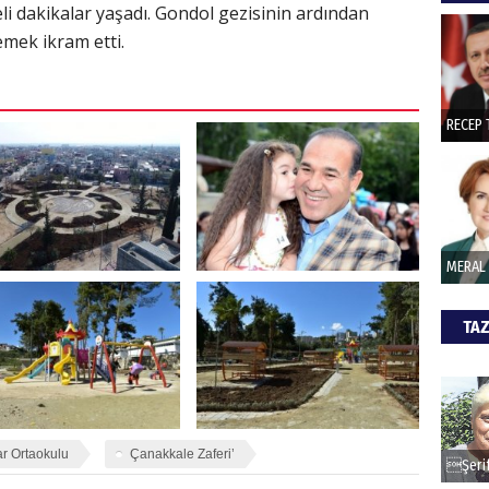
eli dakikalar yaşadı. Gondol gezisinin ardından
hede
emek ikram etti.
ŞAY
İade 
CAN
Göko
TAZ
ar Ortaokulu
Çanakkale Zaferi’