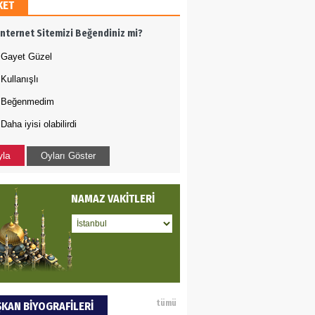
KET
AMETTİN TAŞDEMİR
İnternet Sitemizi Beğendiniz mi?
rasın 12 Eylül..
Gayet Güzel
Kullanışlı
DET BULUZ
Beğenmedim
Daha iyisi olabilirdi
ZI - Sağlık turizminde
li başarı…
yla
Oyları Göster
 BEKTAN
NAMAZ VAKİTLERİ
ye tarımla para
ır..
an SOYSAL
tümü
KAN BİYOGRAFİLERİ
oje ile neyi