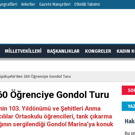
HÜS
ografileri
Anketler
Gazete Manşetleri
Etkinlik Takvimi
Kapka
NEC
MİLLETVEKİLLERİ
BAŞKANLIKLAR
KONGRELER
KADIN K
BAŞYA
önem
RTAJ
GÜNDEM
üyükşehir’den 260 Öğrenciye Gondol Turu
ALİ
SO
60 Öğrenciye Gondol Turu
Türki
kazan
YA
nin 103. Yıldönümü ve Şehitleri Anma
lılar Ortaokulu öğrencileri, tank çıkarma
Hak
ğının sergilendiği Gondol Marina’ya konuk
Bu pr