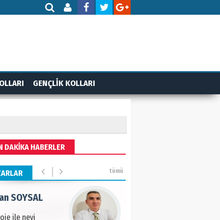
AMETTİN TAŞDEMİR
rasın 12 Eylül..
DET BULUZ
OLLARI
GENÇLİK KOLLARI
ZI - Sağlık turizminde
li başarı…
 BEKTAN
N DAKİKA HABERLER
ye tarımla para
ır..
tümü
ZARLAR
an SOYSAL
oje ile neyi