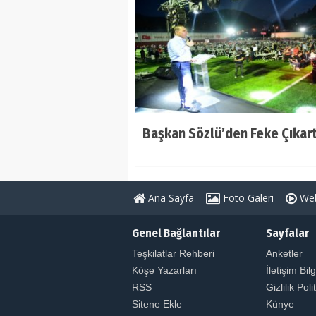
Başkan Sözlü’den Feke Çıkar
Ana Sayfa
Foto Galeri
Web
Genel Bağlantılar
Sayfalar
Teşkilatlar Rehberi
Anketler
Köşe Yazarları
İletişim Bilg
RSS
Gizlilik Poli
Sitene Ekle
Künye