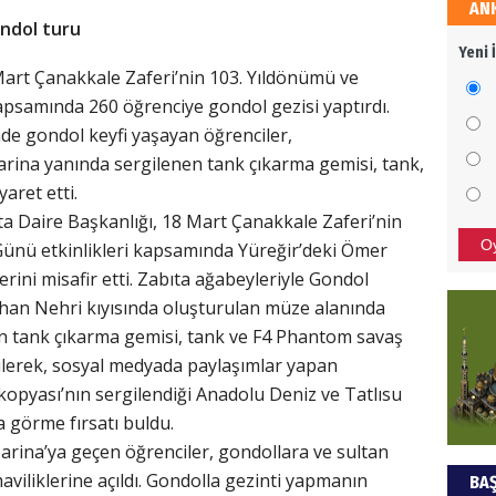
AN
HÜS
ndol turu
Yeni 
Kapka
art Çanakkale Zaferi’nin 103. Yıldönümü ve
apsamında 260 öğrenciye gondol gezisi yaptırdı.
de gondol keyfi yaşayan öğrenciler,
NEC
arina yanında sergilenen tank çıkarma gemisi, tank,
yaret etti.
BAŞYA
a Daire Başkanlığı, 18 Mart Çanakkale Zaferi’nin
önem
O
Günü etkinlikleri kapsamında Yüreğir’deki Ömer
erini misafir etti. Zabıta ağabeyleriyle Gondol
ALİ
han Nehri kıyısında oluşturulan müze alanında
lan tank çıkarma gemisi, tank ve F4 Phantom savaş
Türki
kilerek, sosyal medyada paylaşımlar yapan
kazan
 kopyası’nın sergilendiği Anadolu Deniz ve Tatlısu
a görme fırsatı buldu.
Hak
ina’ya geçen öğrenciler, gondollara ve sultan
aviliklerine açıldı. Gondolla gezinti yapmanın
BAŞ
Bu pr