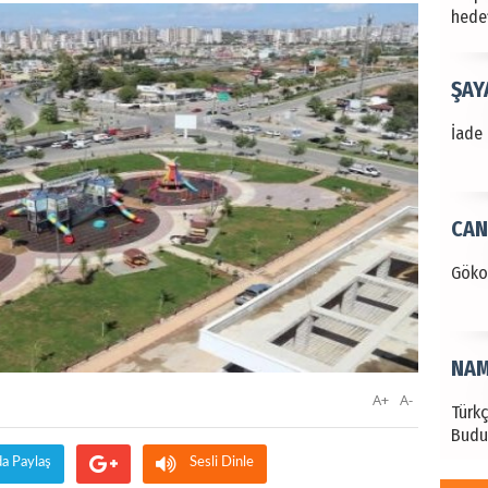
hede
ŞAY
İade 
CAN
Göko
NAM
A+
A-
Türk
Budu
da Paylaş
Sesli Dinle