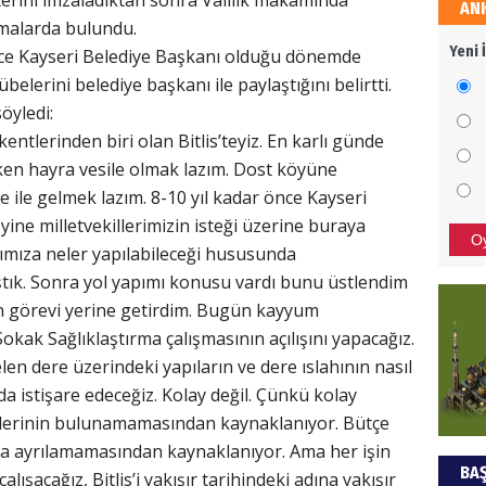
erini imzaladıktan sonra Valilik makamında
AN
HÜS
klamalarda bulundu.
Yeni 
e Kayseri Belediye Başkanı olduğu dönemde
Kapka
übelerini belediye başkanı ile paylaştığını belirtti.
söyledi:
tlerinden biri olan Bitlis’teyiz. En karlı günde
NEC
şken hayra vesile olmak lazım. Dost köyüne
ile gelmek lazım. 8-10 yıl kadar önce Kayseri
BAŞYA
ine milletvekillerimizin isteği üzerine buraya
önem
O
ımıza neler yapılabileceği hususunda
ştık. Sonra yol yapımı konusu vardı bunu üstlendim
ALİ
 görevi yerine getirdim. Bugün kayyum
Sokak Sağlıklaştırma çalışmasının açılışını yapacağız.
Türki
kazan
en dere üzerindeki yapıların ve dere ıslahının nasıl
 istişare edeceğiz. Kolay değil. Çünkü kolay
llerinin bulunamamasından kaynaklanıyor. Bütçe
Hak
ara ayrılamamasından kaynaklanıyor. Ama her işin
BAŞ
lışacağız, Bitlis’i yakışır tarihindeki adına yakışır
Bu pr