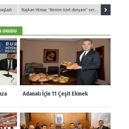
başladı
Başkan Yılmaz “Benim özel dünyam” sergisini açtı
DA OKUDU
mza
Adanalı İçin 11 Çeşit Ekmek