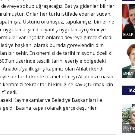
hede
 devreye sokup uğraşacağız. Batıya gidenler bilirler
rulmuştur. Onlar her türlü istifade ederler sudan.
apatmışız. Üstünü örtmüşüz, tapulamışız, birilerine
ŞAY
bir uygulama. Şimdi o yanlış uygulamayı çekmeye
İade 
ormüller var inşallah onlarda devreye girecek” dedi.
“Belediye başkanı olarak burada görevlendirildim.
 olan bir şehir. En önemlisi de tarihi misyonu özellikli
600’ün üzerinde tescilli tarihi eseriyle bölgedeki
CAN
z. Anadolu’ya ilk giriş kapımız olan Ahlat’ı kendi
Göko
öyle bir tarihi kente hizmet etmeyi Allah bize nasip
im kentimizi tekrar tarihi kimliğine kavuşturmak için
TAZ
z” dedi.
aseki Kaymakamlar ve Belediye Başkanları ile
a geldi. Basına kapalı olarak gerçekleştirilen