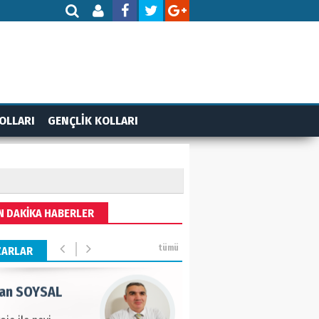
AMETTİN TAŞDEMİR
rasın 12 Eylül..
DET BULUZ
OLLARI
GENÇLİK KOLLARI
ZI - Sağlık turizminde
li başarı…
 BEKTAN
N DAKİKA HABERLER
ye tarımla para
ır..
tümü
ZARLAR
an SOYSAL
oje ile neyi