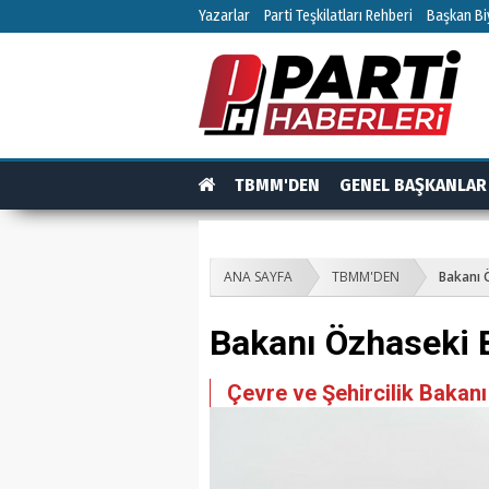
Yazarlar
Parti Teşkilatları Rehberi
Başkan Biy
TBMM'DEN
GENEL BAŞKANLAR
TEŞKİLAT
TEŞKİLAT ÜYELERİ
RÖPO
ANA SAYFA
TBMM'DEN
Bakanı Ö
Bakanı Özhaseki Bi
Çevre ve Şehircilik Bakanı