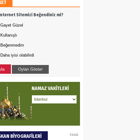
KET
AMETTİN TAŞDEMİR
İnternet Sitemizi Beğendiniz mi?
rasın 12 Eylül..
Gayet Güzel
Kullanışlı
DET BULUZ
Beğenmedim
Daha iyisi olabilirdi
ZI - Sağlık turizminde
li başarı…
yla
Oyları Göster
 BEKTAN
NAMAZ VAKİTLERİ
ye tarımla para
ır..
an SOYSAL
tümü
KAN BİYOGRAFİLERİ
oje ile neyi