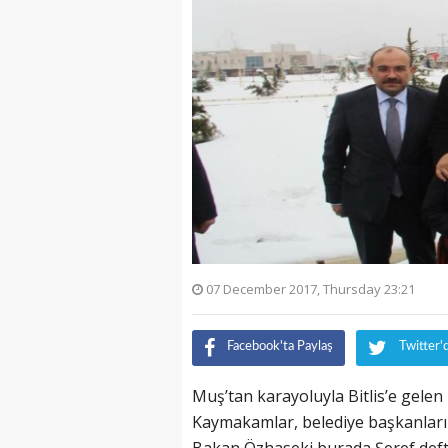
07 December 2017, Thursday 23:21
Facebook'ta Paylaş
Twitter'
Muş’tan karayoluyla Bitlis’e gelen 
Kaymakamlar, belediye başkanları v