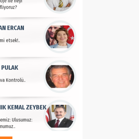
fliyoruz?
AN ERCAN
mi etsek!..
 PULAK
va Kontrolü..
IK KEMAL ZEYBEK
çemiz: Ulusumuz:
numuz..