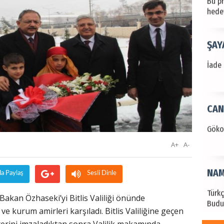
hede
ŞAY
İade 
CAN
Göko
A+
A-
NAM
da Paylaş
Sesli Dinle
Türk
Bakan Özhaseki’yi Bitlis Valiliği önünde
Budu
e kurum amirleri karşıladı. Bitlis Valiliğine geçen