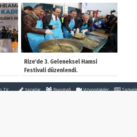
Rize'de 3. Geleneksel Hamsi
Festivali düzenlendi.
 TV
Yazarlar
Biyografi
Vizyondakiler
Taziyel
Haber Kategorileri
GENEL
ileri
TBMM'DEN
BAŞKANLAR
tikası
MİLLETVEKİLLERİ
BAŞKANLIKLAR
KONGRELER
KADIN KOLLARI