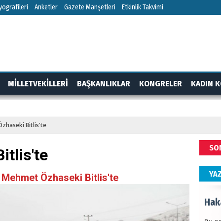
HÜS
ografileri
Anketler
Gazete Manşetleri
Etkinlik Takvimi
Kapka
NEC
MİLLETVEKİLLERİ
BAŞKANLIKLAR
KONGRELER
KADIN K
BAŞYA
önem
RTAJ
GÜNDEM
zhaseki Bitlis'te
ALİ
SO
tlis'te
Türki
kazan
YA
 Mehmet Özhaseki Bitlis'te
Hak
Bu pr