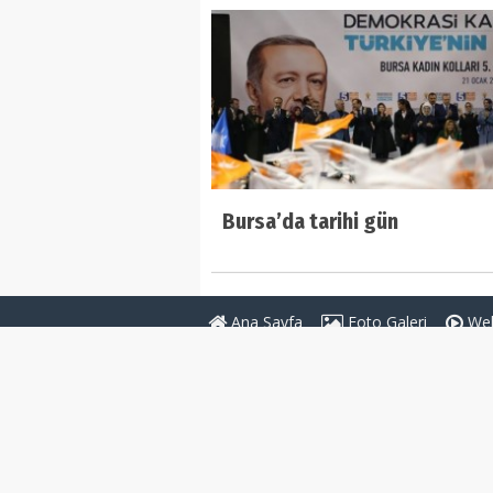
Bursa’da tarihi gün
Ana Sayfa
Foto Galeri
Web
Genel Bağlantılar
Sayfalar
Teşkilatlar Rehberi
Anketler
Köşe Yazarları
İletişim Bilg
RSS
Gizlilik Poli
Sitene Ekle
Künye