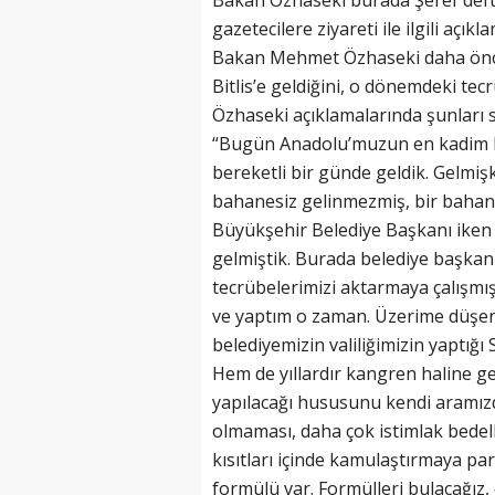
Bakan Özhaseki burada Şeref deft
gazetecilere ziyareti ile ilgili açı
Bakan Mehmet Özhaseki daha önc
Bitlis’e geldiğini, o dönemdeki tecr
Özhaseki açıklamalarında şunları 
“Bugün Anadolu’muzun en kadim ken
bereketli bir günde geldik. Gelmi
bahanesiz gelinmezmiş, bir bahane 
Büyükşehir Belediye Başkanı iken y
gelmiştik. Burada belediye başkan
tecrübelerimizi aktarmaya çalışmı
ve yaptım o zaman. Üzerime düşen
belediyemizin valiliğimizin yaptığı 
Hem de yıllardır kangren haline gel
yapılacağı hususunu kendi aramızda
olmaması, daha çok istimlak bede
kısıtları içinde kamulaştırmaya p
formülü var. Formülleri bulacağız, ça