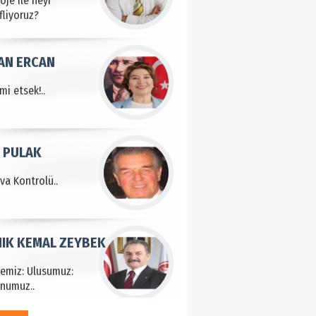
fliyoruz?
AN ERCAN
mi etsek!..
 PULAK
va Kontrolü..
IK KEMAL ZEYBEK
çemiz: Ulusumuz:
numuz..