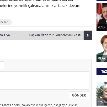
hede
melerine yönelik çalışmalarımız artarak devam
ŞAY
enciler
İade 
ziyaret
Başkan Özdemir ,kurdelesini kesti
CAN
Göko
TAZ
GÖNDER
, rahatsız edici, hakaret ve küfür içeren, aşağılayıcı, küçük