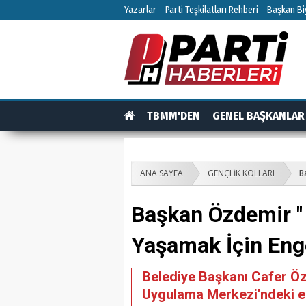
Yazarlar
Parti Teşkilatları Rehberi
Başkan Biy
TBMM'DEN
GENEL BAŞKANLAR
TEŞKİLAT
TEŞKİLAT ÜYELERİ
RÖPO
ANA SAYFA
GENÇLİK KOLLARI
B
Başkan Özdemir ''
Yaşamak İçin Engel
Belediye Başkanı Cafer Ö
Uygulama Merkezi'ndeki eng