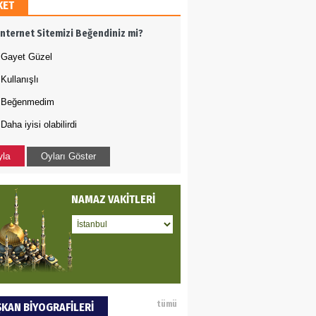
KET
AMETTİN TAŞDEMİR
İnternet Sitemizi Beğendiniz mi?
rasın 12 Eylül..
Gayet Güzel
Kullanışlı
DET BULUZ
Beğenmedim
Daha iyisi olabilirdi
ZI - Sağlık turizminde
li başarı…
yla
Oyları Göster
 BEKTAN
NAMAZ VAKİTLERİ
ye tarımla para
ır..
an SOYSAL
tümü
KAN BİYOGRAFİLERİ
oje ile neyi