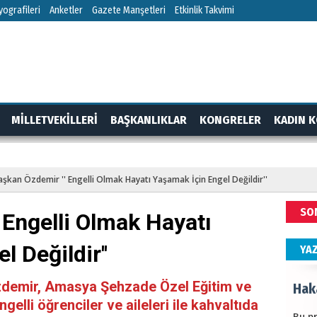
HÜS
ografileri
Anketler
Gazete Manşetleri
Etkinlik Takvimi
Kapka
NEC
MİLLETVEKİLLERİ
BAŞKANLIKLAR
KONGRELER
KADIN K
BAŞYA
önem
RTAJ
GÜNDEM
aşkan Özdemir '' Engelli Olmak Hayatı Yaşamak İçin Engel Değildir''
ALİ
SO
 Engelli Olmak Hayatı
Türki
kazan
 Değildir''
YA
Hak
zdemir, Amasya Şehzade Özel Eğitim ve
elli öğrenciler ve aileleri ile kahvaltıda
Bu pr