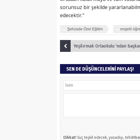
sorunsuz bir şekilde yararlanabil
edecektir.”
Şehzade Özel Eğitim
engelli öğr
Yeşilırmak Ortaokulu 'ndan başkana 
SEN DE DÜŞÜNCELERİNİ PAYLAŞ!
Dikkat!
Suç teşkil edecek, yasadışı, tehditkar