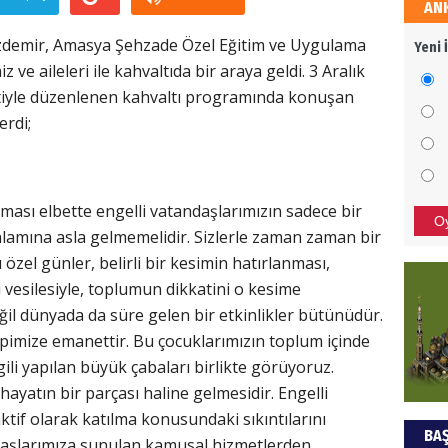
AN
HÜS
zdemir, Amasya Şehzade Özel Eğitim ve Uygulama
Yeni 
Kapka
 ve aileleri ile kahvaltıda bir araya geldi. 3 Aralık
iyle düzenlenen kahvaltı programında konuşan
erdi;
NEC
BAŞYA
önem
ması elbette engelli vatandaşlarımızın sadece bir
O
nlamına asla gelmemelidir. Sizlerle zaman zaman bir
özel günler, belirli bir kesimin hatırlanması,
ALİ
sı vesilesiyle, toplumun dikkatini o kesime
il dünyada da süre gelen bir etkinlikler bütünüdür.
Türki
kazan
epimize emanettir. Bu çocuklarımızın toplum içinde
gili yapılan büyük çabaları birlikte görüyoruz.
hayatın bir parçası haline gelmesidir. Engelli
Hak
tif olarak katılma konusundaki sıkıntılarını
BAŞ
Bu pr
aşlarımıza sunulan kamusal hizmetlerden