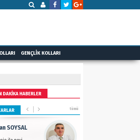
AMETTİN TAŞDEMİR
rasın 12 Eylül..
DET BULUZ
OLLARI
GENÇLİK KOLLARI
ZI - Sağlık turizminde
li başarı…
 BEKTAN
N DAKİKA HABERLER
ye tarımla para
ır..
tümü
ZARLAR
an SOYSAL
oje ile neyi