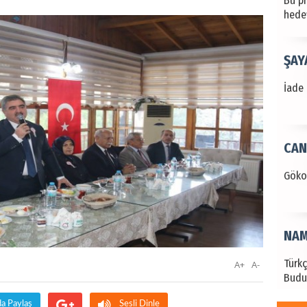
hede
ŞAY
İade 
CAN
Göko
NAM
Türk
A+
A-
Budu
da Paylaş
Sesli Dinle