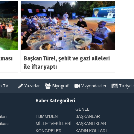
tması
Başkan Türel, şehit ve gazi aileleri
ile iftar yaptı
 TV
Yazarlar
Biyografi
Vizyondakiler
Taziyel
Haber Kategorileri
GENEL
ileri
TBMM'DEN
BAŞKANLAR
tikası
MİLLETVEKİLLERİ
BAŞKANLIKLAR
KONGRELER
KADIN KOLLARI