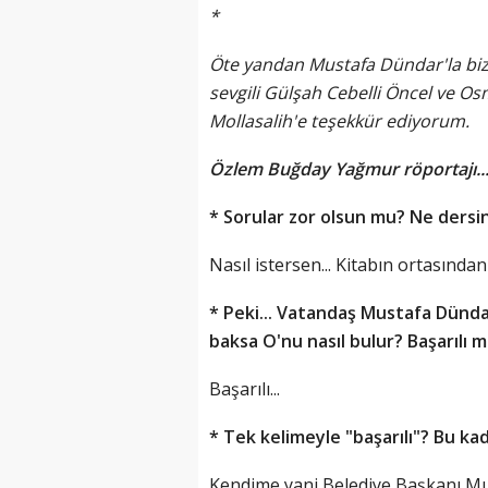
*
Öte yandan Mustafa Dündar'la bizi
sevgili Gülşah Cebelli Öncel ve 
Mollasalih'e teşekkür ediyorum.
Özlem Buğday Yağmur röportajı..
* Sorular zor olsun mu? Ne dersin
Nasıl istersen... Kitabın ortasından
* Peki... Vatandaş Mustafa Dünda
baksa O'nu nasıl bulur? Başarılı m
Başarılı...
* Tek kelimeyle "başarılı"? Bu ka
Kendime yani Belediye Başkanı Mu