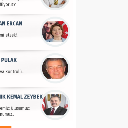
fliyoruz?
AN ERCAN
mi etsek!..
 PULAK
va Kontrolü..
IK KEMAL ZEYBEK
çemiz: Ulusumuz:
numuz..