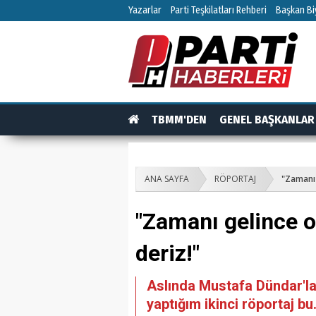
Yazarlar
Parti Teşkilatları Rehberi
Başkan Biy
TBMM'DEN
GENEL BAŞKANLAR
TEŞKİLAT
TEŞKİLAT ÜYELERİ
RÖPO
ANA SAYFA
RÖPORTAJ
"Zamanı 
"Zamanı gelince o
deriz!"
Aslında Mustafa Dündar'la 
yaptığım ikinci röportaj 