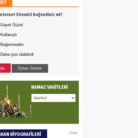
KET
AMETTİN TAŞDEMİR
İnternet Sitemizi Beğendiniz mi?
rasın 12 Eylül..
Gayet Güzel
Kullanışlı
DET BULUZ
Beğenmedim
Daha iyisi olabilirdi
ZI - Sağlık turizminde
li başarı…
yla
Oyları Göster
 BEKTAN
NAMAZ VAKİTLERİ
ye tarımla para
ır..
an SOYSAL
tümü
KAN BİYOGRAFİLERİ
oje ile neyi