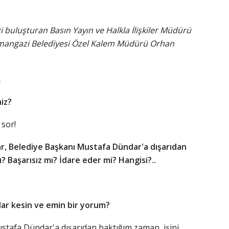
 buluşturan Basın Yayın ve Halkla İlişkiler Müdürü
Osmangazi Belediyesi Özel Kalem Müdürü Orhan
.
iz?
 sor!
r, Belediye Başkanı Mustafa Dündar'a dışarıdan
ı? Başarısız mı? İdare eder mi? Hangisi?..
dar kesin ve emin bir yorum?
stafa Dündar'a dışarıdan baktığım zaman, işini