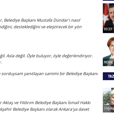
hede
, Belediye Başkanı Mustafa Dündar'ı nasıl
ŞAY
ğini, desteklediğini ve eleştirecek bir yön
İade 
CAN
l. Asla değil. Öyle buluyor, öyle değerlendiriyor.
.
Göko
ne sorduysam yanıtlayan samimi bir Belediye Başkanı
TAZ
 Aktaş ve Yıldırım Belediye Başkanı İsmail Hakkı
yükşehir Belediye Başkanı olarak Ankara'ya davet