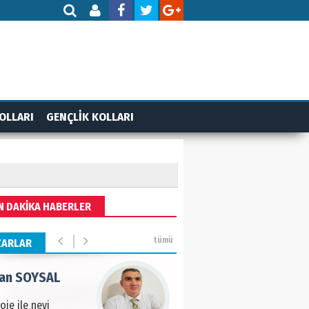
AMETTİN TAŞDEMİR
rasın 12 Eylül..
DET BULUZ
OLLARI
GENÇLİK KOLLARI
ZI - Sağlık turizminde
li başarı…
 BEKTAN
N DAKİKA HABERLER
ye tarımla para
ır..
tümü
ZARLAR
an SOYSAL
oje ile neyi