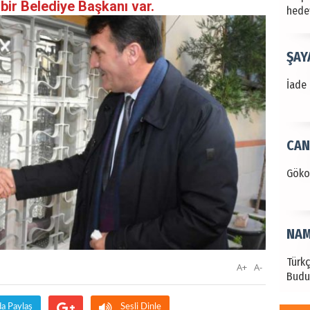
 bir Belediye Başkanı var.
hede
ŞAY
İade 
CAN
Göko
NAM
Türk
A+
A-
Budu
da Paylaş
Sesli Dinle