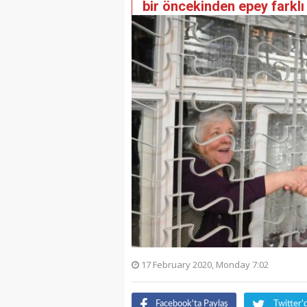
bir öncekinden epey farklı
17 February 2020, Monday 7:02
Facebook'ta Paylaş
Twitter'