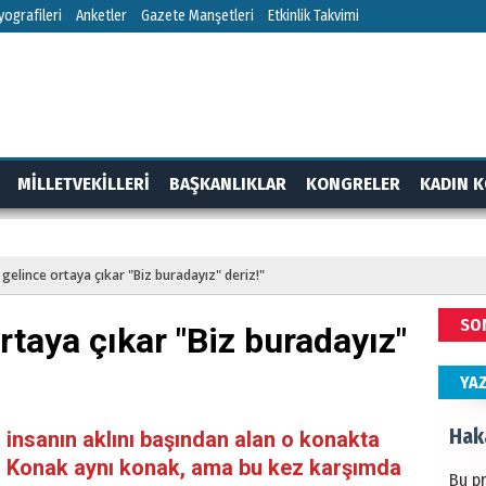
HÜS
ografileri
Anketler
Gazete Manşetleri
Etkinlik Takvimi
Kapka
NEC
MİLLETVEKİLLERİ
BAŞKANLIKLAR
KONGRELER
KADIN K
BAŞYA
önem
RTAJ
GÜNDEM
gelince ortaya çıkar "Biz buradayız" deriz!"
ALİ
SO
rtaya çıkar "Biz buradayız"
Türki
kazan
YA
Hak
insanın aklını başından alan o konakta
bu. Konak aynı konak, ama bu kez karşımda
Bu pr