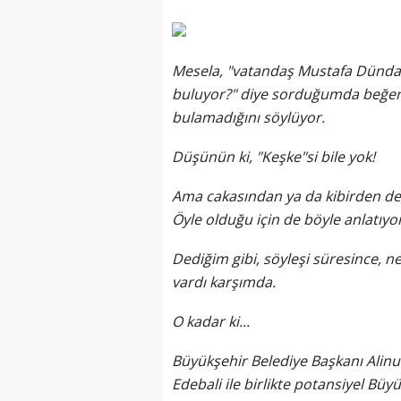
Mesela, "vatandaş Mustafa Dündar
buluyor?" diye sorduğumda beğendi
bulamadığını söylüyor.
Düşünün ki, "Keşke"si bile yok!
Ama cakasından ya da kibirden deği
Öyle olduğu için de böyle anlatıyor
Dediğim gibi, söyleşi süresince, 
vardı karşımda.
O kadar ki...
Büyükşehir Belediye Başkanı Alinur
Edebali ile birlikte potansiyel Bü