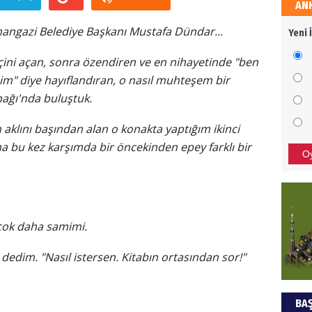
AN
HÜS
angazi Belediye Başkanı Mustafa Dündar...
Yeni 
Kapka
çini açan, sonra özendiren ve en nihayetinde "ben
m" diye hayıflandıran, o nasıl muhteşem bir
nağı'nda buluştuk.
NEC
aklını başından alan o konakta yaptığım ikinci
BAŞYA
önem
a bu kez karşımda bir öncekinden epey farklı bir
O
ALİ
Türki
çok daha samimi.
kazan
dedim. "Nasıl istersen. Kitabın ortasından sor!"
Hak
BAŞ
Bu pr